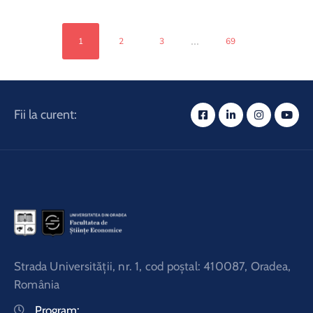
...
1
2
3
69
Fii la curent:
Strada Universităţii, nr. 1, cod poştal: 410087, Oradea,
România
Program: