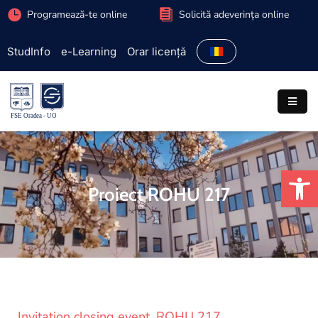
Programează-te online
Solicită adeverința online
StudInfo
e-Learning
Orar licență
Facultate
Admitere
Programe
studiu
De
Studenți
Proiect ROHU 217
Cercetare
Internațional
Extracurriculare
Parteneriate
Invitation closing event_ROHU 217