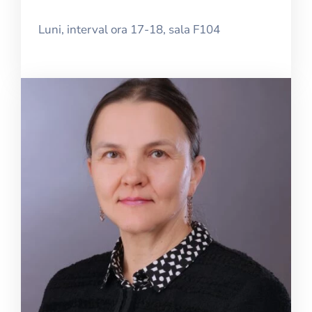
Luni, interval ora 17-18, sala F104