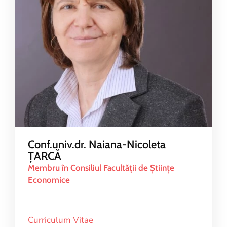
Conf.univ.dr. Naiana-Nicoleta
ŢARCĂ
Membru în Consiliul Facultăţii de Ştiinţe
Economice
Curriculum Vitae