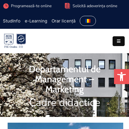
Programează-te online
Solicită adeverința online
StudInfo
e-Learning
Orar licență
Facultate
Admitere
Programe
studiu
Departamentul de
De
Studenți
Management –
Cercetare
Marketing
Internațional
Cadre didactice
Extracurriculare
Parteneriate