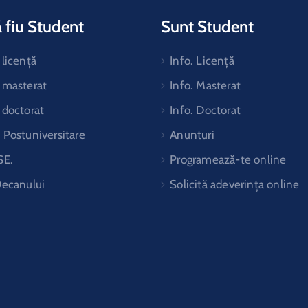
 fiu Student
Sunt Student
licență
Info. Licență
 masterat
Info. Masterat
 doctorat
Info. Doctorat
Postuniversitare
Anunturi
SE.
Programează-te online
Decanului
Solicită adeverința online