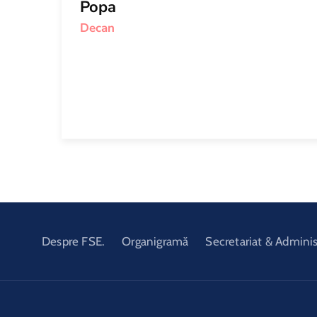
Popa
Decan
Despre FSE.
Organigramă
Secretariat & Adminis