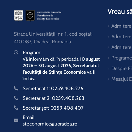
Vreau să
Admitere 
Strada Universităţii, nr. 1, cod poştal:
Admitere
410087, Oradea, România
Admitere
Program:
Programe 
Vă informăm că, în perioada
10 august
2026 – 30 august 2026
,
Secretariatul
Despre F
Facultății de Științe Economice
va fi
închis.
Mesajul 
Secretariat 1:
0259.408.276
Secretariat 2:
0259.408.263
Secretar şef:
0259.408.407
Email:
steconomice@uoradea.ro