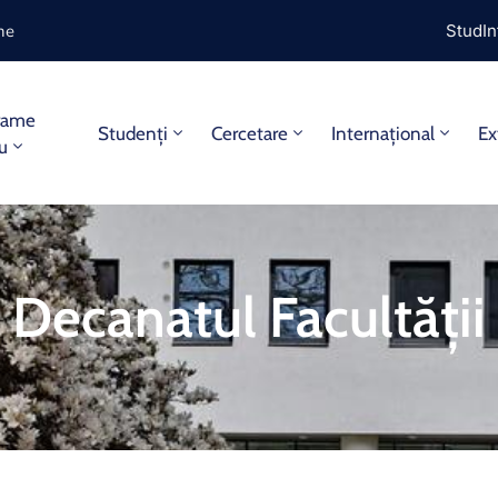
ine
StudIn
rame
Studenți
Cercetare
Internațional
Ex
iu
Decanatul Facultății