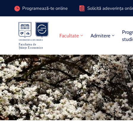
Programează-te online
Solicită adeverința onl
Prog
Facultate
Admitere
stud