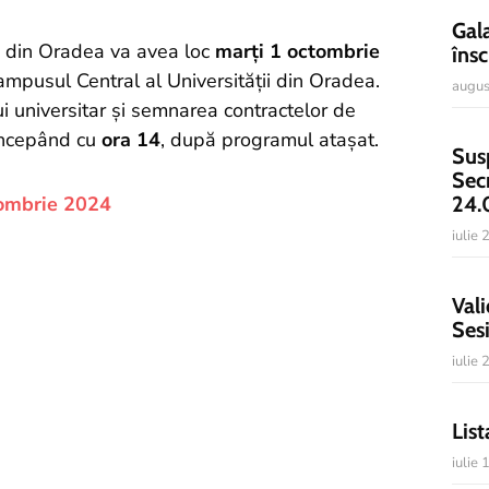
Gal
ea din Oradea va avea loc
marți 1 octombrie
însc
ampusul Central al Universității din Oradea.
augus
ui universitar și semnarea contractelor de
începând cu
ora 14
, după programul atașat.
Sus
Sec
24.
tombrie 2024
iulie
Vali
Ses
iulie
List
iulie