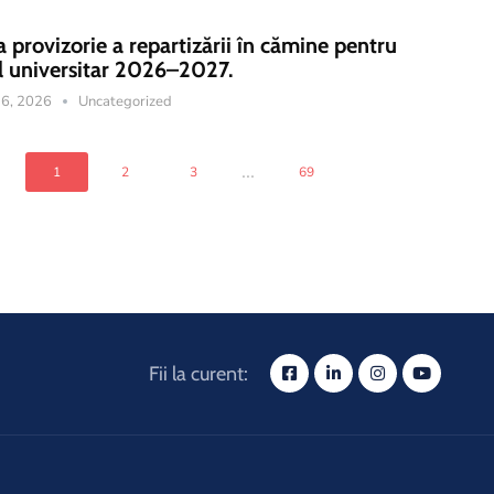
a provizorie a repartizării în cămine pentru
l universitar 2026–2027.
 16, 2026
Uncategorized
...
1
2
3
69
Fii la curent: