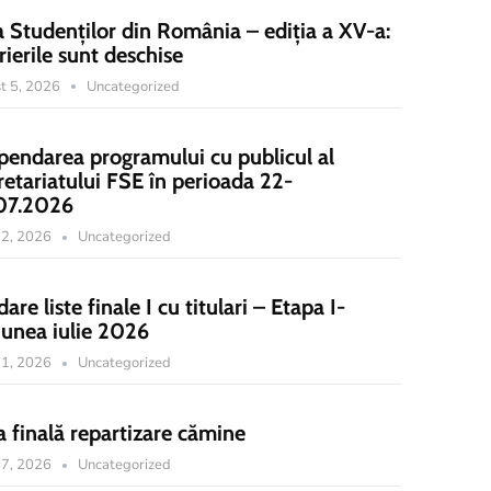
a Studenților din România – ediția a XV-a:
rierile sunt deschise
t 5, 2026
Uncategorized
pendarea programului cu publicul al
retariatului FSE în perioada 22-
07.2026
 22, 2026
Uncategorized
dare liste finale I cu titulari – Etapa I-
iunea iulie 2026
 21, 2026
Uncategorized
a finală repartizare cămine
 17, 2026
Uncategorized