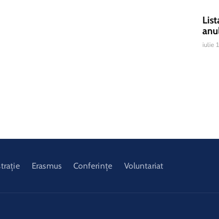
List
anu
iulie
trație
Erasmus
Conferințe
Voluntariat