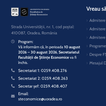
Vreau să
Admitere 
Strada Universităţii, nr. 1, cod poştal:
Admitere
410087, Oradea, România
Admitere
Program:
Programe 
Vă informăm că, în perioada
10 august
2026 – 30 august 2026
,
Secretariatul
Despre F
Facultății de Științe Economice
va fi
închis.
Mesajul 
Secretariat 1:
0259.408.276
Secretariat 2:
0259.408.263
Secretar şef:
0259.408.407
Email:
steconomice@uoradea.ro