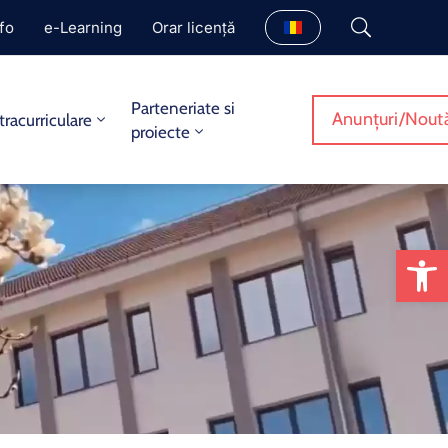
fo
e-Learning
Orar licență
Parteneriate si
Anunțuri/Noută
tracurriculare
proiecte
De