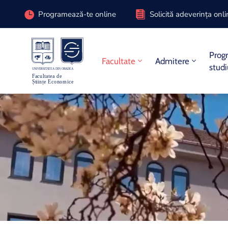
Programează-te online
Solicită adeverința onl
Prog
Facultate
Admitere
stud