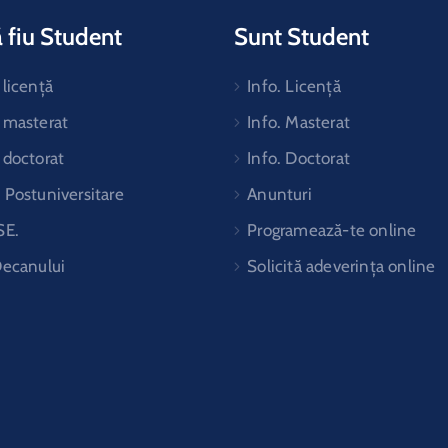
 fiu Student
Sunt Student
licență
Info. Licență
 masterat
Info. Masterat
 doctorat
Info. Doctorat
Postuniversitare
Anunturi
SE.
Programează-te online
Decanului
Solicită adeverința online