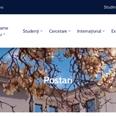
ine
StudIn
rame
Studenți
Cercetare
Internațional
Ex
iu
Postari