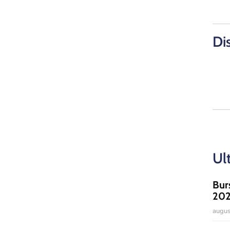
Di
Ul
Bur
20
augus