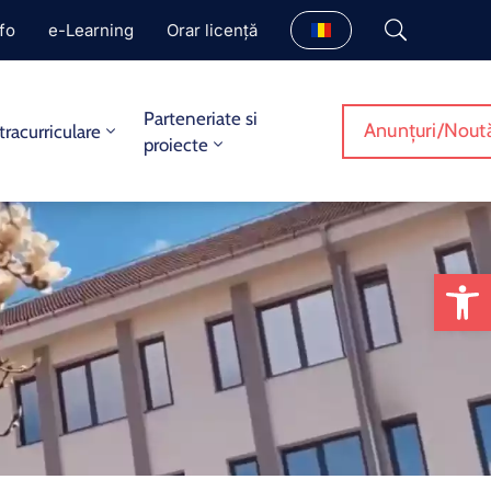
fo
e-Learning
Orar licență
Parteneriate si
Anunțuri/Noută
tracurriculare
proiecte
De