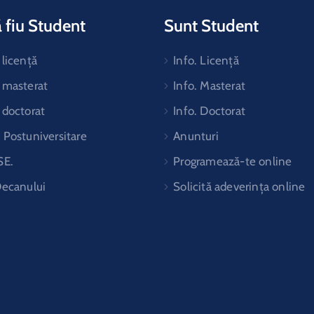
 fiu Student
Sunt Student
licență
Info. Licență
 masterat
Info. Masterat
 doctorat
Info. Doctorat
Postuniversitare
Anunturi
SE.
Programează-te online
Decanului
Solicită adeverința online