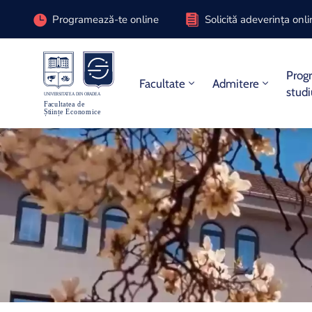
Programează-te online
Solicită adeverința onl
Prog
Facultate
Admitere
stud