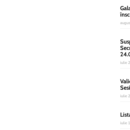
Gal
însc
augus
Sus
Sec
24.
iulie
Vali
Ses
iulie
List
iulie