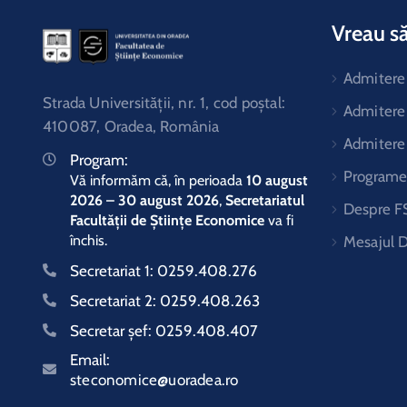
Vreau să
Admitere 
Strada Universităţii, nr. 1, cod poştal:
Admitere
410087, Oradea, România
Admitere
Program:
Programe 
Vă informăm că, în perioada
10 august
2026 – 30 august 2026
,
Secretariatul
Despre F
Facultății de Științe Economice
va fi
închis.
Mesajul 
Secretariat 1:
0259.408.276
Secretariat 2:
0259.408.263
Secretar şef:
0259.408.407
Email:
steconomice@uoradea.ro