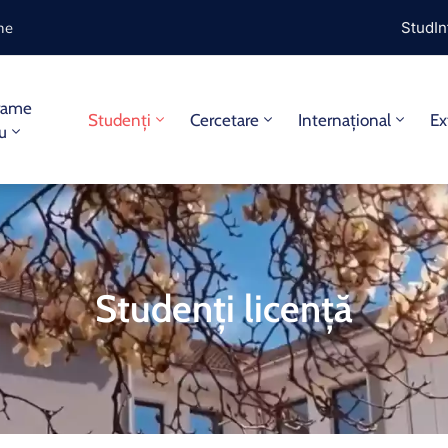
ine
StudIn
rame
Studenți
Cercetare
Internațional
Ex
iu
Studenți licență