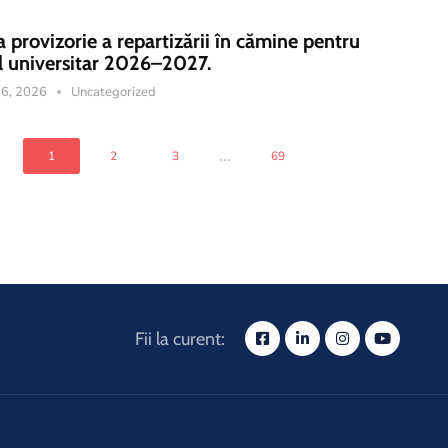
a provizorie a repartizării în cămine pentru
l universitar 2026–2027.
 16, 2026
Uncategorized
...
1
2
3
69
Fii la curent: