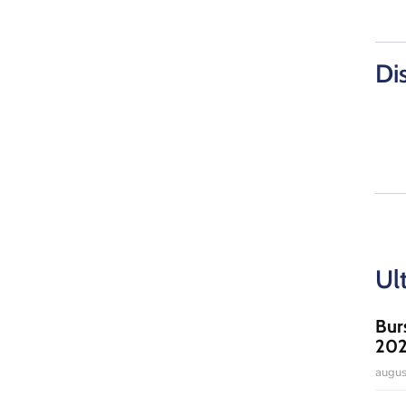
Di
Ul
Bur
20
augus