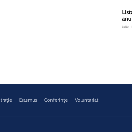
List
anu
iulie
trație
Erasmus
Conferințe
Voluntariat