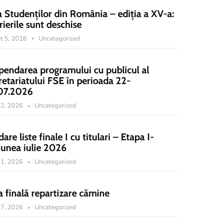
a Studenților din România – ediția a XV-a:
rierile sunt deschise
t 5, 2026
Uncategorized
pendarea programului cu publicul al
retariatului FSE în perioada 22-
07.2026
 22, 2026
Uncategorized
dare liste finale I cu titulari – Etapa I-
iunea iulie 2026
 21, 2026
Uncategorized
a finală repartizare cămine
 17, 2026
Uncategorized