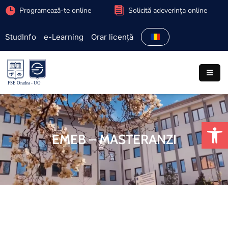
Programează-te online
Solicită adeverința online
StudInfo
e-Learning
Orar licență
Facultate
Admitere
Programe
studiu
De
Studenți
EMEB – MASTERANZI
Cercetare
Internațional
Extracurriculare
Parteneriate