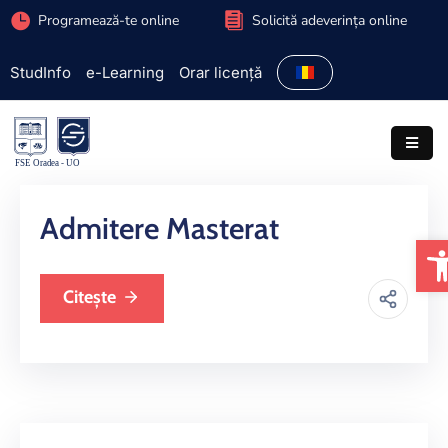
Programează-te online
Solicită adeverința online
StudInfo
e-Learning
Orar licență
Facultate
Admitere
Programe
studiu
Admitere Masterat
D
Studenți
Cercetare
Citește
Internațional
Extracurriculare
Parteneriate