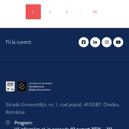
...
1
2
3
69
Fii la curent:
Strada Universităţii, nr. 1, cod poştal: 410087, Oradea,
România
Program: