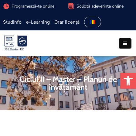
Programează-te online
Solicită adeverința online
StudInfo
e-Learning
Orar licență
Facultate
Admitere
Programe
studiu
De
Studenți
Ciclul II – Master – Planuri de
învăţământ
Cercetare
Internațional
Extracurriculare
Parteneriate