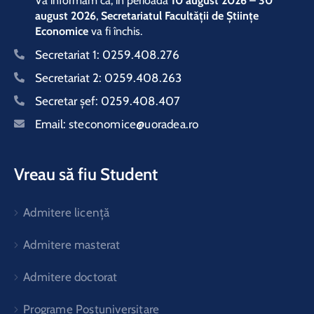
Vă informăm că, în perioada
10 august 2026 – 30
august 2026
,
Secretariatul Facultății de Științe
Economice
va fi închis.
Secretariat 1:
0259.408.276
Secretariat 2:
0259.408.263
Secretar şef:
0259.408.407
Email:
steconomice@uoradea.ro
Vreau să fiu Student
Admitere licență
Admitere masterat
Admitere doctorat
Programe Postuniversitare