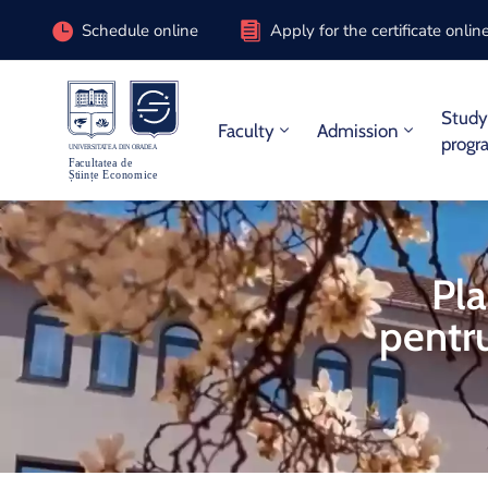
Schedule online
Apply for the certificate onlin
Stud
Faculty
Admission
progr
Pl
pentr