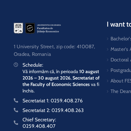
I want t
Bachelor'
1 University Street, zip code: 410087,
Master's
Oradea, Romania
Doctoral
Schedule:
Postgrad
Vă informăm că, în perioada
10 august
2026 – 30 august 2026
,
Secretariat of
About FE
the Faculty of Economic Sciences
va fi
închis.
The Dean
Secretariat 1:
0259.408.276
Secretariat 2:
0259.408.263
Chief Secretary:
0259.408.407