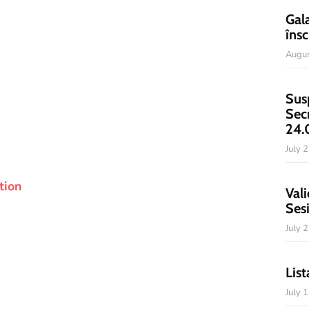
Gal
însc
Augus
Sus
Sec
24.
July 
tion
Vali
Ses
July 
List
July 