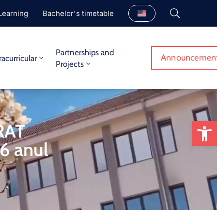
Learning
Bachelor's timetable
Partnerships and
Announcemen
racurricular
Projects
Op
RAT
6 anul