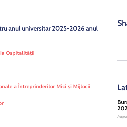
Sh
ru anul universitar 2025-2026 anul
a Ospitalității
La
nale a Întreprinderilor Mici și Mijlocii
Bur
or
20
Augus