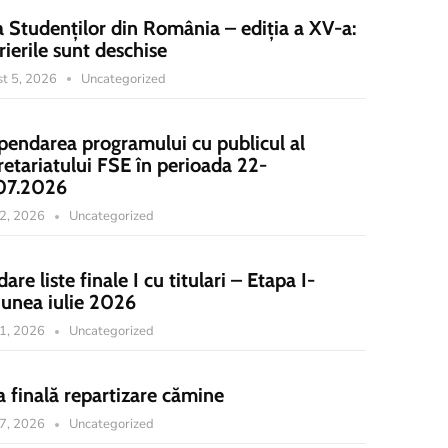
a Studenților din România – ediția a XV-a:
rierile sunt deschise
t 5, 2026
Uncategorized
pendarea programului cu publicul al
retariatului FSE în perioada 22-
07.2026
22, 2026
Uncategorized
dare liste finale I cu titulari – Etapa I-
iunea iulie 2026
21, 2026
Uncategorized
a finală repartizare cămine
17, 2026
Uncategorized