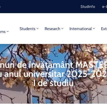
e
StudInfo
e-
y
Students
Research
International
Ext
ams
anuri de învăţământ MASTE
u anul universitar 2025-202
I de studiu