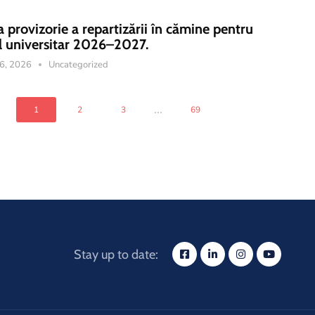
a provizorie a repartizării în cămine pentru
l universitar 2026–2027.
16, 2026
Uncategorized
...
1
2
3
69
Stay up to date: