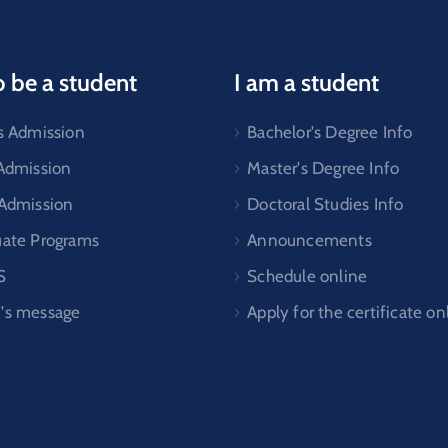
o be a student
I am a student
s Admission
Bachelor's Degree Info
 Admission
Master's Degree Info
 Admission
Doctoral Studies Info
uate Programs
Announcements
S
Schedule online
's message
Apply for the certificate on