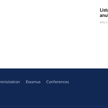
List
anu
July 
ministration
Erasmus
Conferences