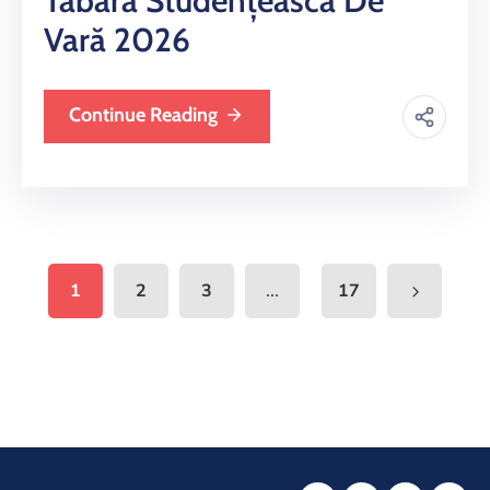
Tabăra Studențească De
Vară 2026
Continue Reading
...
1
2
3
17