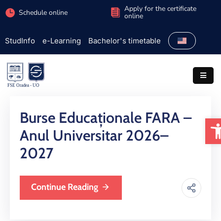
Apply for the certificate
Schedule online
online
StudInfo
e-Learning
Bachelor's timetable
Faculty
Admission
Study
programs
Burse Educaționale FARA –
O
Students
Anul Universitar 2026–
Research
2027
International
Continue Reading
Extracurricular
Partnerships