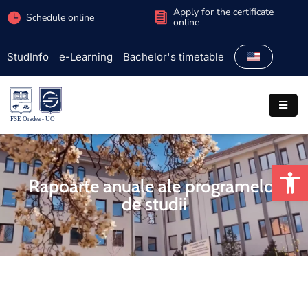
Apply for the certificate
Schedule online
online
StudInfo
e-Learning
Bachelor's timetable
Faculty
Admission
Study
programs
Op
Students
Rapoarte anuale ale programelor
de studii
Research
International
Extracurricular
Partnerships