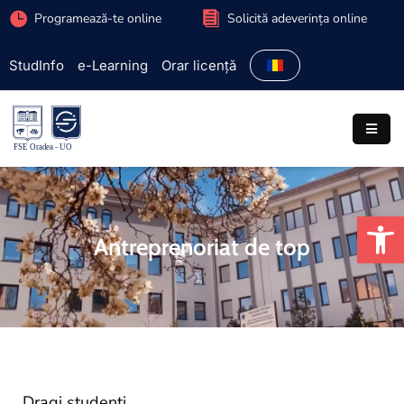
Programează-te online
Solicită adeverința online
StudInfo
e-Learning
Orar licență
Facultate
Admitere
Programe
studiu
De
Studenți
Antreprenoriat de top
Cercetare
Internațional
Extracurriculare
Parteneriate
Dragi studenți,