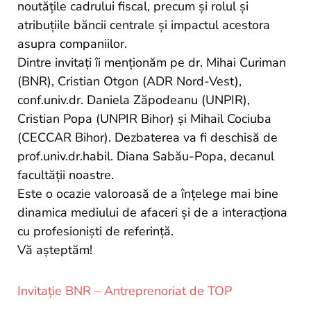
noutățile cadrului fiscal, precum și rolul și
atribuțiile băncii centrale și impactul acestora
asupra companiilor.
Dintre invitați îi menționăm pe dr. Mihai Curiman
(BNR), Cristian Otgon (ADR Nord-Vest),
conf.univ.dr. Daniela Zăpodeanu (UNPIR),
Cristian Popa (UNPIR Bihor) și Mihail Cociuba
(CECCAR Bihor). Dezbaterea va fi deschisă de
prof.univ.dr.habil. Diana Sabău-Popa, decanul
facultății noastre.
Este o ocazie valoroasă de a înțelege mai bine
dinamica mediului de afaceri și de a interacționa
cu profesioniști de referință.
Vă așteptăm!
Invitație BNR – Antreprenoriat de TOP