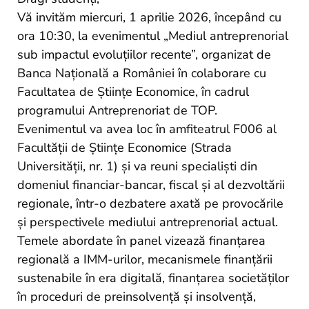
si
Vă invităm miercuri, 1 aprilie 2026, începând cu
proiecte
ora 10:30, la evenimentul „Mediul antreprenorial
sub impactul evoluțiilor recente”, organizat de
Banca Națională a României în colaborare cu
Facultatea de Științe Economice, în cadrul
programului Antreprenoriat de TOP.
Evenimentul va avea loc în amfiteatrul F006 al
Facultății de Științe Economice (Strada
Universității, nr. 1) și va reuni specialiști din
domeniul financiar-bancar, fiscal și al dezvoltării
regionale, într-o dezbatere axată pe provocările
și perspectivele mediului antreprenorial actual.
Temele abordate în panel vizează finanțarea
regională a IMM-urilor, mecanismele finanțării
sustenabile în era digitală, finanțarea societăților
în proceduri de preinsolvență și insolvență,