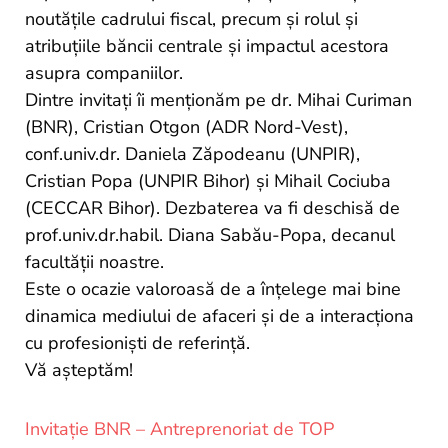
noutățile cadrului fiscal, precum și rolul și
atribuțiile băncii centrale și impactul acestora
asupra companiilor.
Dintre invitați îi menționăm pe dr. Mihai Curiman
(BNR), Cristian Otgon (ADR Nord-Vest),
conf.univ.dr. Daniela Zăpodeanu (UNPIR),
Cristian Popa (UNPIR Bihor) și Mihail Cociuba
(CECCAR Bihor). Dezbaterea va fi deschisă de
prof.univ.dr.habil. Diana Sabău-Popa, decanul
facultății noastre.
Este o ocazie valoroasă de a înțelege mai bine
dinamica mediului de afaceri și de a interacționa
cu profesioniști de referință.
Vă așteptăm!
Invitație BNR – Antreprenoriat de TOP