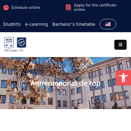
Apply for the certificate
Schedule online
online
StudInfo
e-Learning
Bachelor's timetable
Faculty
Admission
Study
programs
Op
Students
Antreprenoriat de top
Research
International
Extracurricular
Partnerships