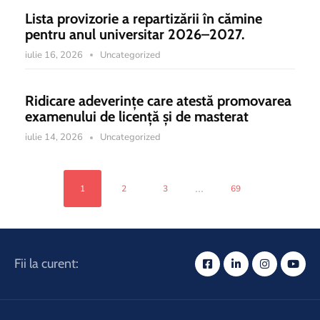
Lista provizorie a repartizării în cămine
pentru anul universitar 2026–2027.
iulie 16, 2026
Uncategorized
Ridicare adeverințe care atestă promovarea
examenului de licență și de masterat
iulie 14, 2026
Uncategorized
...
1
2
3
69
Fii la curent: