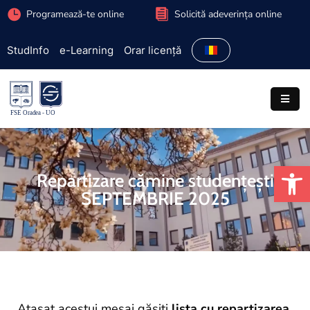
Programează-te online
Solicită adeverința online
StudInfo
e-Learning
Orar licență
Facultate
Admitere
Programe
studiu
De
Studenți
Repartizare cămine studențești
SEPTEMBRIE 2025
Cercetare
Internațional
Extracurriculare
Parteneriate
Atașat acestui mesaj găsiți
lista cu repartizarea