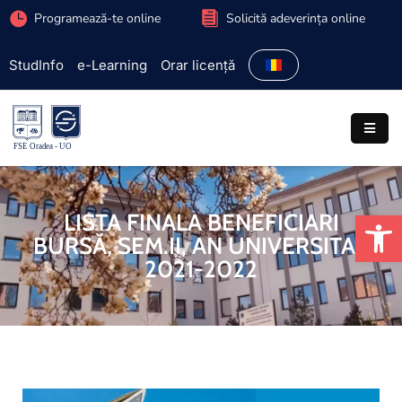
Programează-te online
Solicită adeverința online
StudInfo
e-Learning
Orar licență
Facultate
Admitere
Programe
studiu
De
LISTA FINALA BENEFICIARI
Studenți
BURSĂ, SEM.II, AN UNIVERSITAR
Cercetare
2021-2022
Internațional
Extracurriculare
Parteneriate