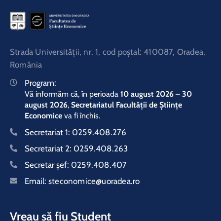
Strada Universităţii, nr. 1, cod poştal: 410087, Oradea,
România
Program:
Vă informăm că, în perioada
10 august 2026 – 30
august 2026
,
Secretariatul Facultății de Științe
Economice
va fi închis.
Secretariat 1:
0259.408.276
Secretariat 2:
0259.408.263
Secretar şef:
0259.408.407
Email:
steconomice@uoradea.ro
Vreau să fiu Student