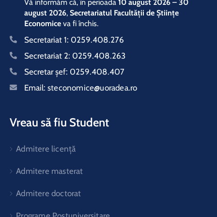
Vă informăm că, în perioada
10 august 2026 – 30
august 2026
,
Secretariatul Facultății de Științe
Economice
va fi închis.
Secretariat 1:
0259.408.276
Secretariat 2:
0259.408.263
Secretar şef:
0259.408.407
Email:
steconomice@uoradea.ro
Vreau să fiu Student
Admitere licență
Admitere masterat
Admitere doctorat
Programe Postuniversitare