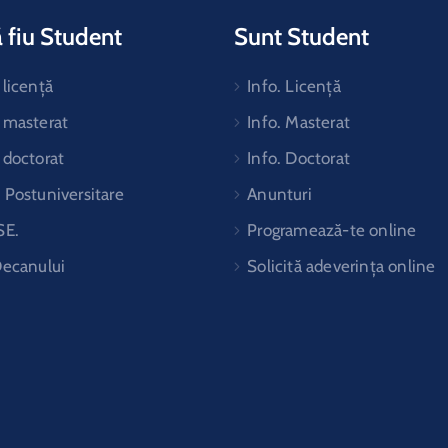
 fiu Student
Sunt Student
licență
Info. Licență
 masterat
Info. Masterat
 doctorat
Info. Doctorat
Postuniversitare
Anunturi
SE.
Programează-te online
Decanului
Solicită adeverința online