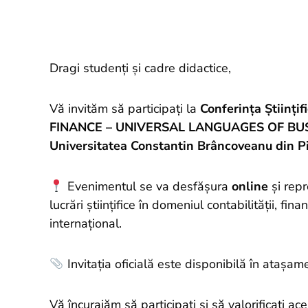
Dragi studenți și cadre didactice,
Vă invităm să participați la
Conferința Științ
FINANCE – UNIVERSAL LANGUAGES OF BUS
Universitatea Constantin Brâncoveanu din Pi
Evenimentul se va desfășura
online
și repr
lucrări științifice în domeniul contabilității, fina
internațional.
Invitația oficială este disponibilă în atașam
Vă încurajăm să participați și să valorificați 