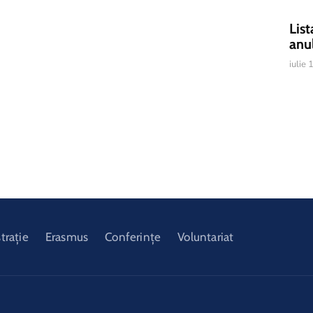
List
anu
iulie
trație
Erasmus
Conferințe
Voluntariat