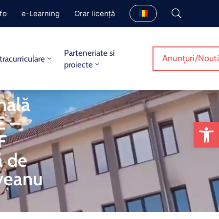
fo
e-Learning
Orar licență
Parteneriate si
Anunțuri/Noută
tracurriculare
proiecte
onală
 –
De
F
ă de
oveanu