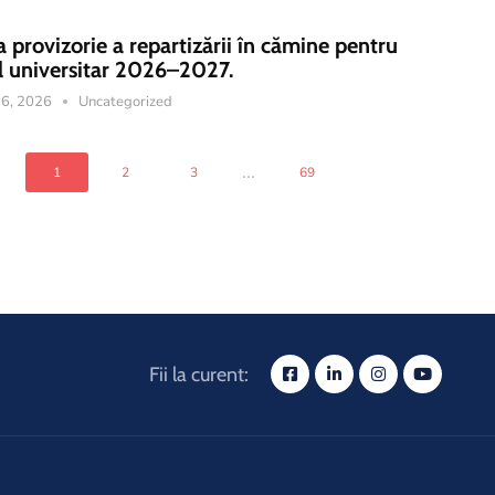
a provizorie a repartizării în cămine pentru
l universitar 2026–2027.
 16, 2026
Uncategorized
...
1
2
3
69
Fii la curent: