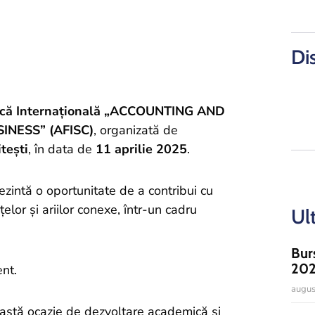
Di
ifică Internațională „ACCOUNTING AND
INESS” (AFISC)
, organizată de
tești
, în data de
11 aprilie 2025
.
ezintă o oportunitate de a contribui cu
nțelor și ariilor conexe, într-un cadru
Ul
Bur
20
ent.
augus
această ocazie de dezvoltare academică și