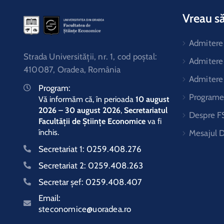
Vreau să
Admitere 
Strada Universităţii, nr. 1, cod poştal:
Admitere
410087, Oradea, România
Admitere
Program:
Programe 
Vă informăm că, în perioada
10 august
2026 – 30 august 2026
,
Secretariatul
Despre F
Facultății de Științe Economice
va fi
închis.
Mesajul 
Secretariat 1:
0259.408.276
Secretariat 2:
0259.408.263
Secretar şef:
0259.408.407
Email:
steconomice@uoradea.ro