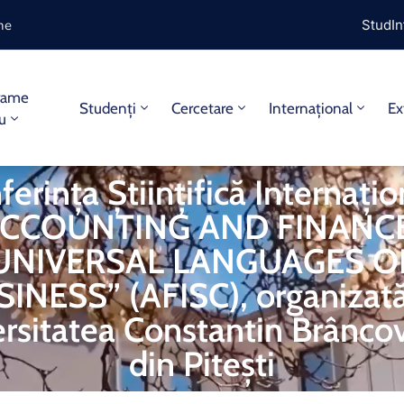
ine
StudIn
rame
Studenți
Cercetare
Internațional
Ex
iu
erința Științifică Internați
ACCOUNTING AND FINANCE
UNIVERSAL LANGUAGES O
INESS” (AFISC), organizat
rsitatea Constantin Brânc
din Pitești