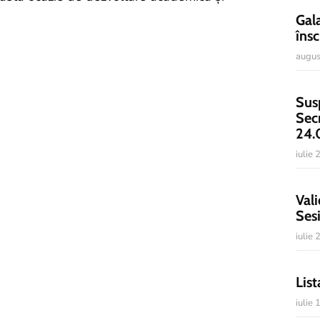
Gal
însc
augus
Sus
Sec
24.
iulie
Vali
Ses
iulie
List
iulie