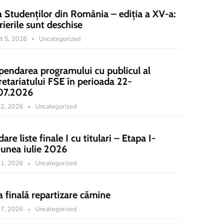
a Studenților din România – ediția a XV-a:
rierile sunt deschise
t 5, 2026
Uncategorized
pendarea programului cu publicul al
retariatului FSE în perioada 22-
07.2026
 22, 2026
Uncategorized
dare liste finale I cu titulari – Etapa I-
iunea iulie 2026
 21, 2026
Uncategorized
a finală repartizare cămine
 17, 2026
Uncategorized