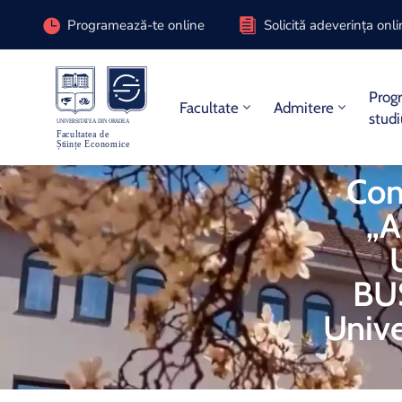
Programează-te online
Solicită adeverința onl
Prog
Facultate
Admitere
stud
Conf
„
BUS
Unive