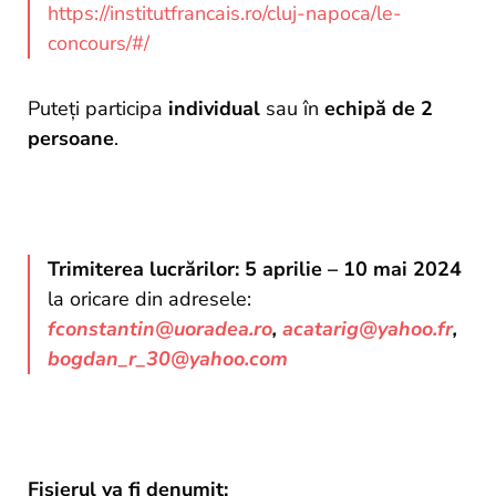
https://institutfrancais.ro/cluj-napoca/le-
concours/#/
Puteţi participa
individual
sau în
echipă de 2
persoane
.
Trimiterea lucrărilor: 5 aprilie – 10 mai 2024
la oricare din adresele:
fconstantin@uoradea.ro
,
acatarig@yahoo.fr
,
bogdan_r_30@yahoo.com
Fişierul va fi denumit: