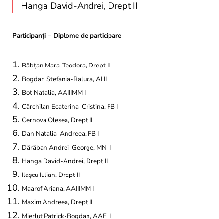
Hanga David-Andrei, Drept II
Participanți – Diplome de participare
Băbțan Mara-Teodora, Drept II
Bogdan Stefania-Raluca, AI II
Bot Natalia, AAIIIMM I
Cărchilan Ecaterina-Cristina, FB I
Cernova Olesea, Drept II
Dan Natalia-Andreea, FB I
Dărăban Andrei-George, MN II
Hanga David-Andrei, Drept II
Ilașcu Iulian, Drept II
Maarof Ariana, AAIIIMM I
Maxim Andreea, Drept II
Mierluț Patrick-Bogdan, AAE II