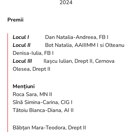
2024
Premii
Locul I
Dan Natalia-Andreea, FB I
Locul II
Bot Natalia, AAIIIMM I si Olteanu
Denisa-Iulia, FB I
Locul III
Ilașcu Iulian, Drept II, Cernova
Olesea, Drept II
Mențiuni
Roca Sara, MN II
Sînă Simina-Carina, CIG I
Tătoiu Bianca-Diana, AI II
Băbțan Mara-Teodora, Drept II