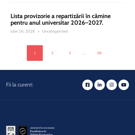
Lista provizorie a repartizării în cămine
pentru anul universitar 2026–2027.
iulie 16, 2026
Uncategorized
...
1
2
3
69
Fii la curent: