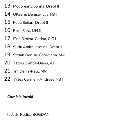
Mogoreanu Sorina, Drept II
Olteanu Denisa-Iulia, FB I
Popa Sofian, Drept II
Roca Sara, MN II
Sînă Simina-Carina, CIG I
Suciu Amira Jasmine, Drept II
Ștefan Denisa-Georgiana, MN II
Tătoiu Bianca-Diana, AI II
Trif Denis-Raul, MN II
Țîrtea Carmen-Andreea, FB I
Comisia locală
lect.dr. Rodica BOGDAN