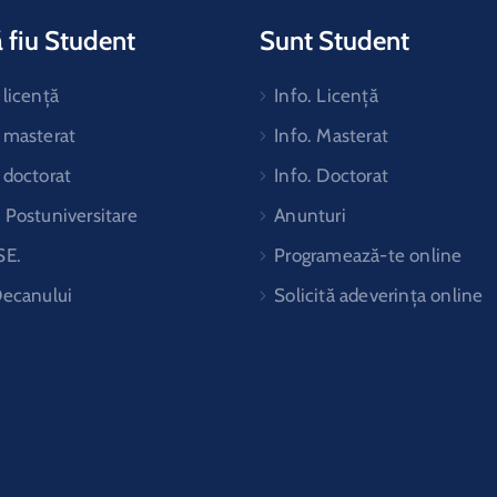
 fiu Student
Sunt Student
licență
Info. Licență
 masterat
Info. Masterat
 doctorat
Info. Doctorat
Postuniversitare
Anunturi
SE.
Programează-te online
Decanului
Solicită adeverința online