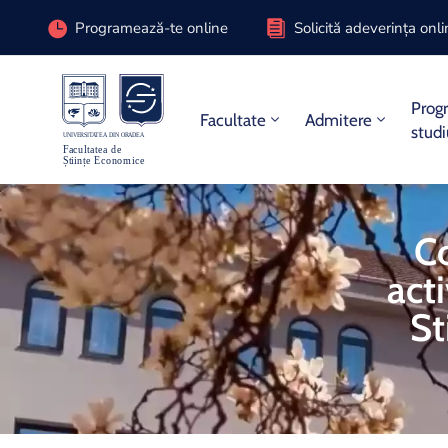
Programează-te online
Solicită adeverința onl
Prog
Facultate
Admitere
stud
C
acti
St