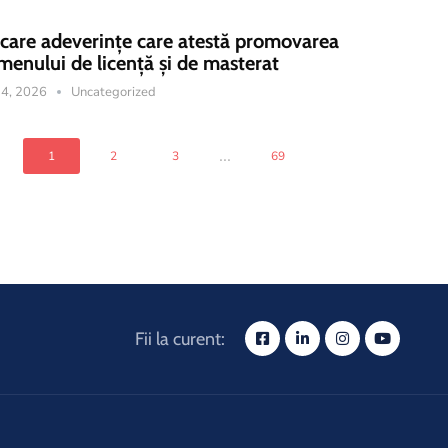
icare adeverințe care atestă promovarea
menului de licență și de masterat
 14, 2026
Uncategorized
...
1
2
3
69
Fii la curent: