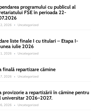
pendarea programului cu publicul al
retariatului FSE în perioada 22-
07.2026
 22, 2026
Uncategorized
dare liste finale I cu titulari – Etapa I-
iunea iulie 2026
 21, 2026
Uncategorized
a finală repartizare cămine
 17, 2026
Uncategorized
a provizorie a repartizării în cămine pentru
l universitar 2026–2027.
 16, 2026
Uncategorized