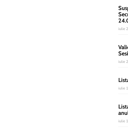
Sus
Sec
24.
iulie
Vali
Ses
iulie
List
iulie
List
anu
iulie