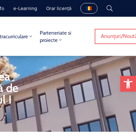
fo
e-Learning
Orar licență
Parteneriate si
Anunțuri/Noută
tracurriculare
proiecte
ea
De
ea de
l I