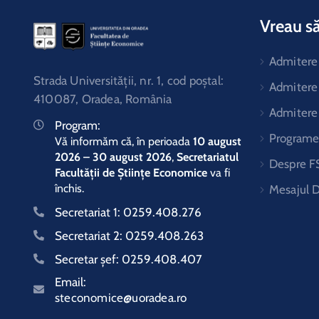
Vreau să
Admitere 
Strada Universităţii, nr. 1, cod poştal:
Admitere
410087, Oradea, România
Admitere
Program:
Programe 
Vă informăm că, în perioada
10 august
2026 – 30 august 2026
,
Secretariatul
Despre F
Facultății de Științe Economice
va fi
închis.
Mesajul 
Secretariat 1:
0259.408.276
Secretariat 2:
0259.408.263
Secretar şef:
0259.408.407
Email:
steconomice@uoradea.ro