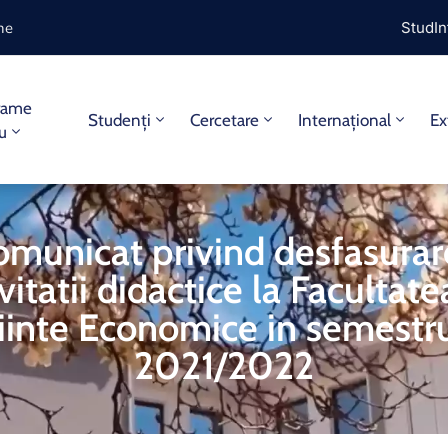
ine
StudIn
rame
Studenți
Cercetare
Internațional
Ex
iu
omunicat privind desfasurar
vitatii didactice la Facultat
iinte Economice in semestru
2021/2022