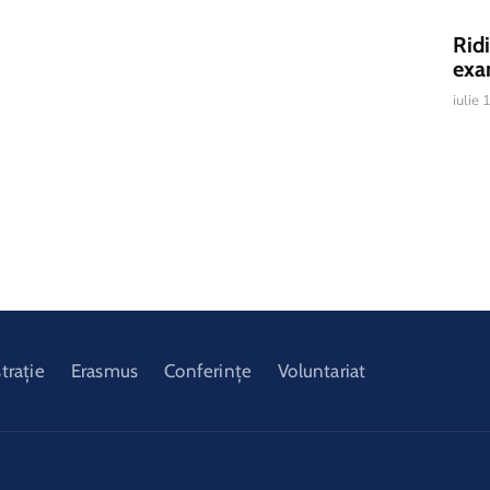
Rid
exa
iulie
trație
Erasmus
Conferințe
Voluntariat