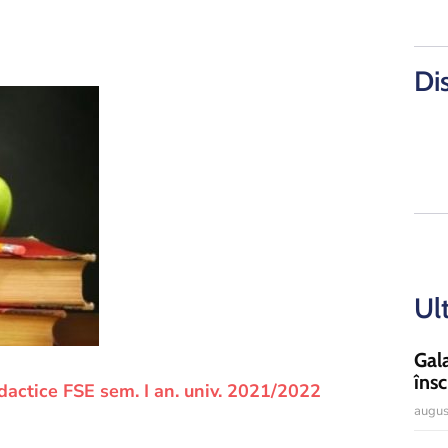
Di
Ul
Gal
însc
idactice FSE sem. I an. univ. 2021/2022
augus