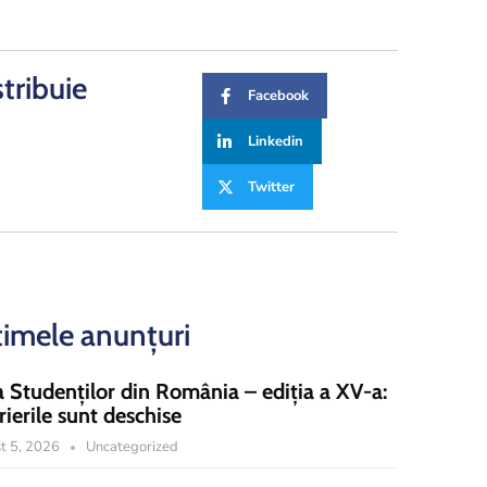
stribuie
Facebook
Linkedin
Twitter
timele anunțuri
a Studenților din România – ediția a XV-a:
rierile sunt deschise
t 5, 2026
Uncategorized