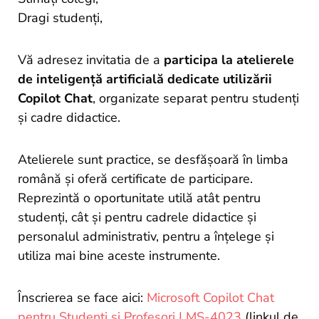
si
Dragi studenți,
proiecte
Vă adresez invitatia de a
participa la atelierele
de inteligență artificială dedicate utilizării
Copilot Chat
, organizate separat pentru studenți
și cadre didactice.
Atelierele sunt practice, se desfășoară în limba
română și oferă certificate de participare.
Reprezintă o oportunitate utilă atât pentru
studenți, cât și pentru cadrele didactice și
personalul administrativ, pentru a înțelege și
utiliza mai bine aceste instrumente.
Înscrierea se face aici:
Microsoft Copilot Chat
pentru Studenți și Profesori | MS-4023
(linkul de