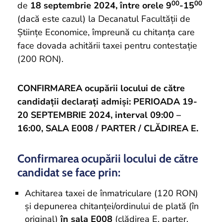
00
00
de
18 septembrie 2024, între orele 9
-15
(dacă este cazul) la Decanatul Facultății de
Științe Economice, împreună cu chitanța care
face dovada achitării taxei pentru contestație
(200 RON).
CONFIRMAREA ocupării locului de către
candidații declarați admiși: PERIOADA 19-
20 SEPTEMBRIE 2024, interval 09:00 –
16:00, SALA E008 / PARTER / CLĂDIREA E.
Confirmarea ocupării locului de către
candidat se face prin:
Achitarea taxei de înmatriculare (120 RON)
şi depunerea chitanței/ordinului de plată (în
original)
în sala E008
(clădirea E, parter,