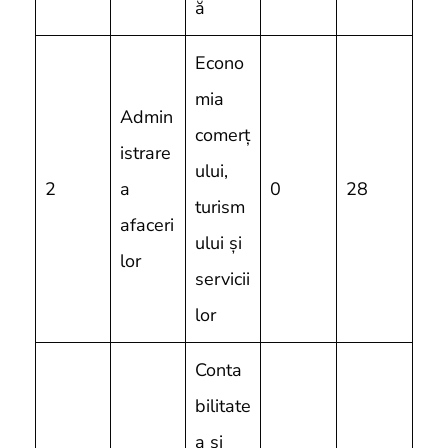
ă
Econo
mia
Admin
comerț
istrare
ului,
2
a
0
28
turism
afaceri
ului și
lor
servicii
lor
Conta
bilitate
a și