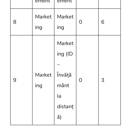
ement
ement
Market
Market
8
0
6
ing
ing
Market
ing (ID
–
Market
Învăță
9
0
3
ing
mânt
la
distanț
ă)