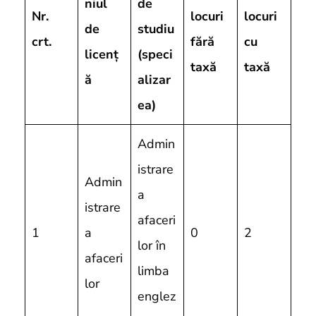
niul
de
Nr.
locuri
locuri
de
studiu
crt.
fără
cu
licenț
(speci
taxă
taxă
ă
alizar
ea)
Admin
istrare
Admin
a
istrare
afaceri
1
a
0
2
lor în
afaceri
limba
lor
englez