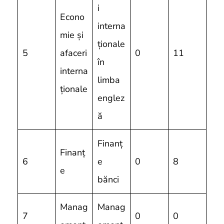
i
Econo
interna
mie și
ționale
5
afaceri
0
11
în
interna
limba
ționale
englez
ă
Finanț
Finanț
6
e
0
8
e
bănci
Manag
Manag
7
0
0