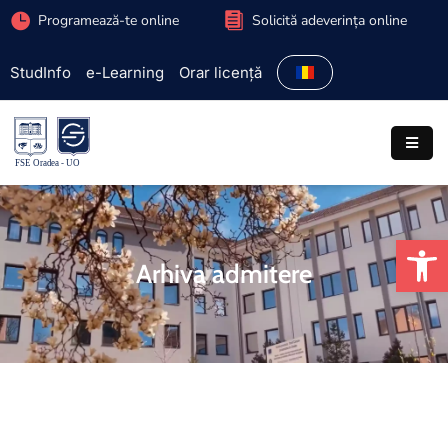
Programează-te online
Solicită adeverința online
StudInfo
e-Learning
Orar licență
Facultate
Admitere
Programe
studiu
De
Studenți
Arhiva admitere
Cercetare
Internațional
Extracurriculare
Parteneriate