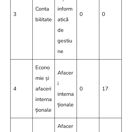
Conta
inform
3
0
0
bilitate
atică
de
gestiu
ne
Econo
Afacer
mie și
i
4
afaceri
0
17
interna
interna
ționale
ționale
Afacer