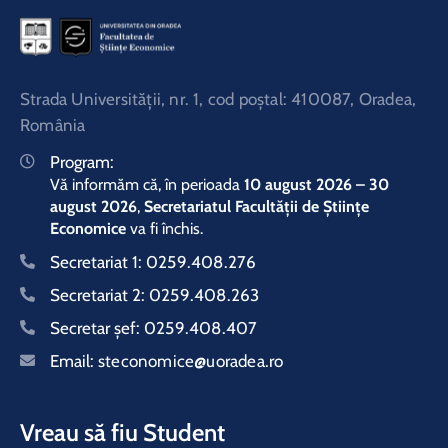
Strada Universităţii, nr. 1, cod poştal: 410087, Oradea,
România
Program:
Vă informăm că, în perioada
10 august 2026 – 30
august 2026
,
Secretariatul Facultății de Științe
Economice
va fi închis.
Secretariat 1:
0259.408.276
Secretariat 2:
0259.408.263
Secretar şef:
0259.408.407
Email:
steconomice@uoradea.ro
Vreau să fiu Student