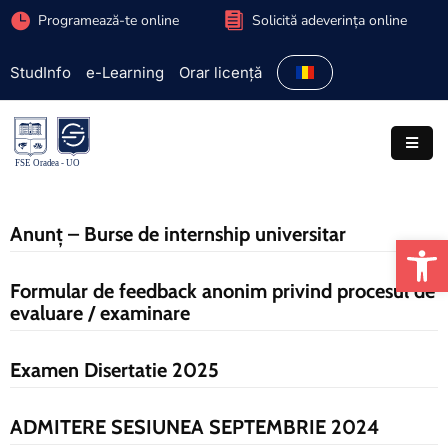
Programează-te online
Solicită adeverința online
StudInfo
e-Learning
Orar licență
Facultate
Admitere
Programe
studiu
Anunț – Burse de internship universitar
De
Studenți
Formular de feedback anonim privind procesul de
Cercetare
evaluare / examinare
Internațional
Examen Disertatie 2025
Extracurriculare
ADMITERE SESIUNEA SEPTEMBRIE 2024
Parteneriate