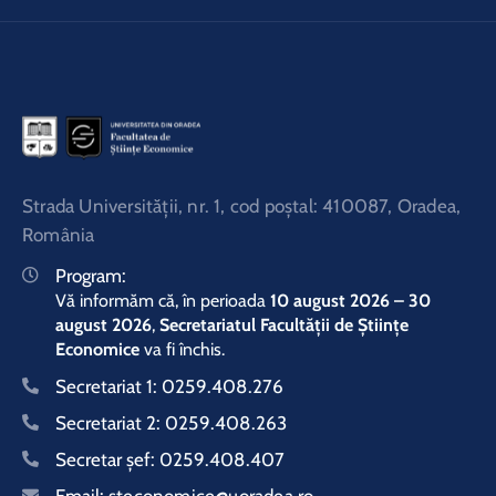
Strada Universităţii, nr. 1, cod poştal: 410087, Oradea,
România
Program:
Vă informăm că, în perioada
10 august 2026 – 30
august 2026
,
Secretariatul Facultății de Științe
Economice
va fi închis.
Secretariat 1:
0259.408.276
Secretariat 2:
0259.408.263
Secretar şef:
0259.408.407
Email:
steconomice@uoradea.ro