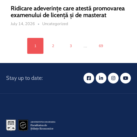
Ridicare adeverințe care atestă promovarea
examenului de licență și de masterat
July 14, 2026
Uncategorized
...
1
2
3
69
Stay up to date: