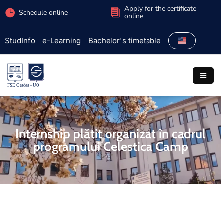
Apply for the certificate
Schedule online
online
StudInfo
e-Learning
Bachelor's timetable
Faculty
Admission
Study
programs
Students
Internship plătit organizat în cadrul
programului Celestica Camp
Research
International
Extracurricular
Partnerships