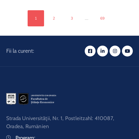
...
1
2
3
69
Fii la curent:
Strada Universităţii, Nr. 1, Postleitzahl: 410087,
Oradea, Rumänien
Program: