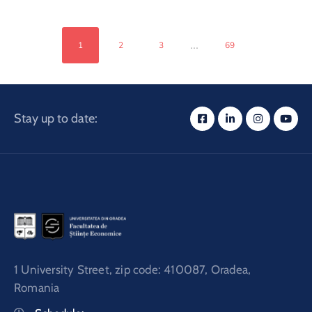
...
1
2
3
69
Stay up to date:
1 University Street, zip code: 410087, Oradea,
Romania