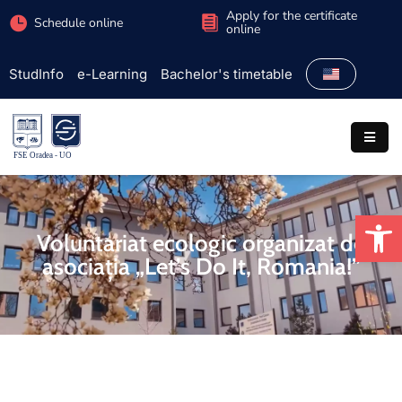
Apply for the certificate
Schedule online
online
StudInfo
e-Learning
Bachelor's timetable
Faculty
Admission
Study
programs
Op
Students
Voluntariat ecologic organizat de
asociația „Let’s Do It, Romania!”
Research
International
Extracurricular
Partnerships