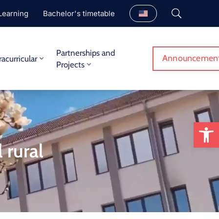
Learning
Bachelor's timetable
Partnerships and
Announcemen
racurricular
Projects
Op
 rural