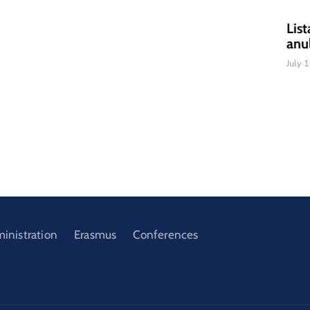
List
anu
July 
ministration
Erasmus
Conferences