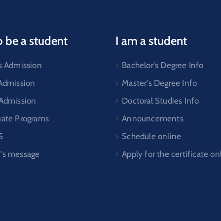
o be a student
I am a student
s Admission
Bachelor's Degree Info
 Admission
Master's Degree Info
 Admission
Doctoral Studies Info
uate Programs
Announcements
S
Schedule online
's message
Apply for the certificate on