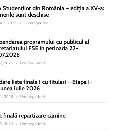
a Studenților din România – ediția a XV-a:
rierile sunt deschise
t 5, 2026
Uncategorized
pendarea programului cu publicul al
retariatului FSE în perioada 22-
07.2026
22, 2026
Uncategorized
dare liste finale I cu titulari – Etapa I-
iunea iulie 2026
21, 2026
Uncategorized
a finală repartizare cămine
17, 2026
Uncategorized