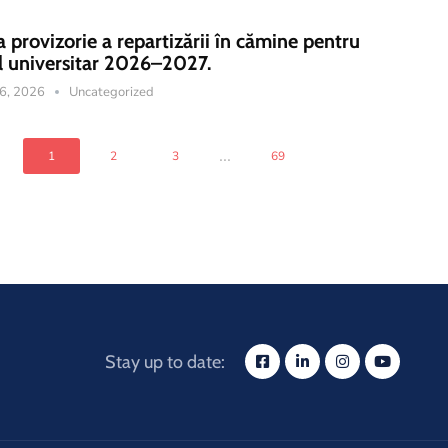
a provizorie a repartizării în cămine pentru
l universitar 2026–2027.
16, 2026
Uncategorized
...
1
2
3
69
Stay up to date: