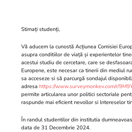
Stimați studenți,
Vă aducem la cunostă Acțiunea Comisiei Europen
asupra conditiilor de viață și experientelor tiner
acestui studiu de cercetare, care se desfasoar
Europene, este necesar ca tinerii din mediul ru
sa acceseze si să parcurgă sondajul disponibll
adresa
https://www.surveymonkev.com/r/9M9
permite articularea unor politici sectoriale pe
raspunde mai eficient nevollor si lntereselor tin
În randul studentilor din institutia dumneavoa
data de 31 Decembrie 2024.