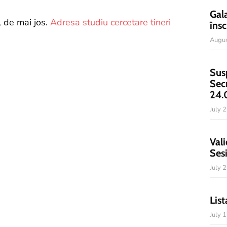
Gal
l de mai jos.
Adresa studiu cercetare tineri
însc
Augus
Sus
Sec
24.
July 
Vali
Ses
July 
List
July 