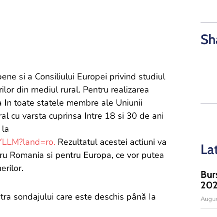
Sh
e si a Consiliului Europei privind studiul
ilor din rnediul rural. Pentru realizarea
a In toate statele membre ale Uniunii
ral cu varsta cuprinsa Intre 18 si 30 de ani
 la
YLLM?land=ro.
Rezultatul acestei actiuni va
La
ntru Romania si pentru Europa, ce vor putea
erilor.
Bur
20
stra sondajului care este deschis până Ia
Augus