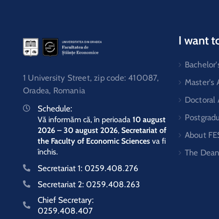
I want t
Bachelor'
1 University Street, zip code: 410087,
Master's
Oradea, Romania
Doctoral
Schedule:
Postgrad
Vă informăm că, în perioada
10 august
2026 – 30 august 2026
,
Secretariat of
About FE
the Faculty of Economic Sciences
va fi
închis.
The Dean
Secretariat 1:
0259.408.276
Secretariat 2:
0259.408.263
Chief Secretary:
0259.408.407