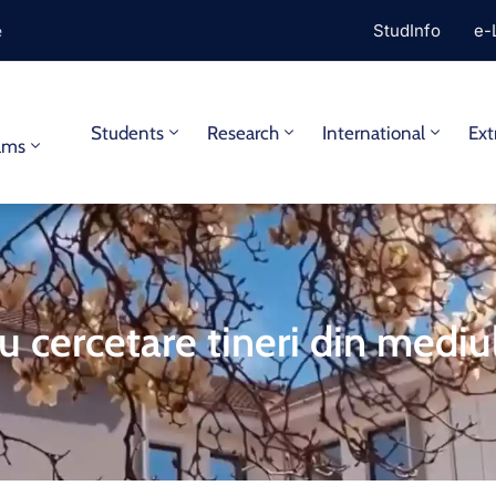
e
StudInfo
e-
y
Students
Research
International
Ext
ams
u cercetare tineri din mediul