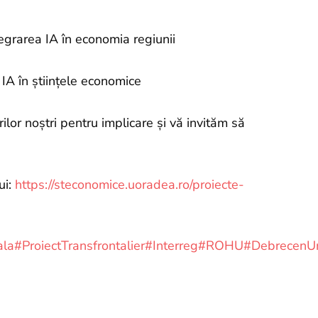
egrarea IA în economia regiunii
IA în științele economice
ilor noștri pentru implicare și vă invităm să
ui:
https://steconomice.uoradea.ro/proiecte-
ala
#ProiectTransfrontalier
#Interreg
#ROHU
#DebrecenUn