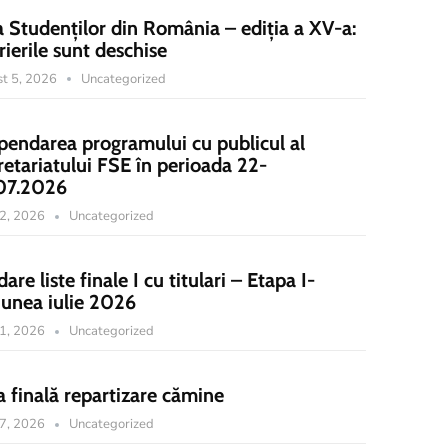
a Studenților din România – ediția a XV-a:
rierile sunt deschise
t 5, 2026
Uncategorized
pendarea programului cu publicul al
retariatului FSE în perioada 22-
07.2026
22, 2026
Uncategorized
dare liste finale I cu titulari – Etapa I-
iunea iulie 2026
21, 2026
Uncategorized
a finală repartizare cămine
17, 2026
Uncategorized