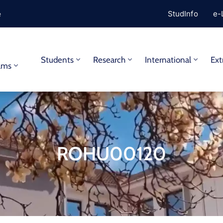
e
StudInfo
e-
y
Students
Research
International
Ext
ams
ROHU00120