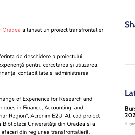
Sh
of Oradea
a lansat un proiect transfrontalier
ferința de deschidere a proiectului
experiență pentru cercetarea și utilizarea
 finanțe, contabilitate și administrarea
La
change of Experience for Research and
niques in Finance, Accounting, and
Bur
20
har Region”, Acronim E2U-AI, cod proiect
ibliotecii Universității din Oradea și a
Augus
 afaceri din regiunea transfrontalieră.