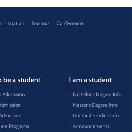
ministration
Erasmus
Conferences
o be a student
I am a student
s Admission
Bachelor's Degree Info
 Admission
Master's Degree Info
 Admission
Doctoral Studies Info
uate Programs
Announcements