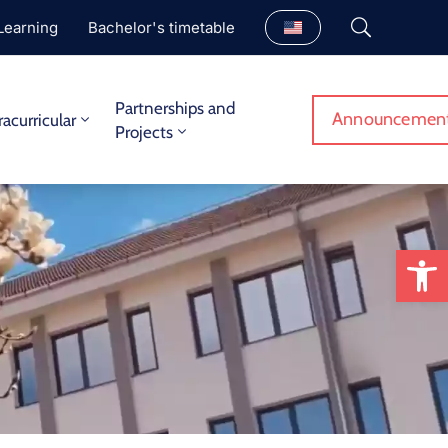
Learning
Bachelor's timetable
Partnerships and
Announcemen
racurricular
Projects
Op