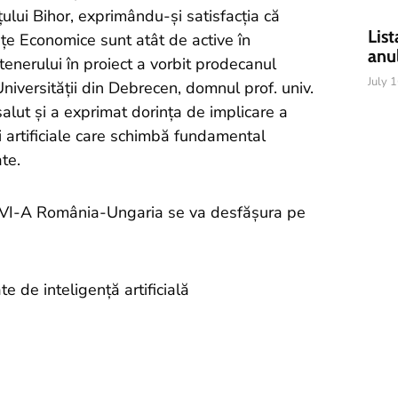
țului Bihor, exprimându-și satisfacția că
List
nțe Economice sunt atât de active în
anu
enerului în proiect a vorbit prodecanul
July 
niversității din Debrecen, domnul prof. univ.
alut și a exprimat dorința de implicare a
ei artificiale care schimbă fundamental
te.
eg VI-A România-Ungaria se va desfășura pe
e de inteligență artificială