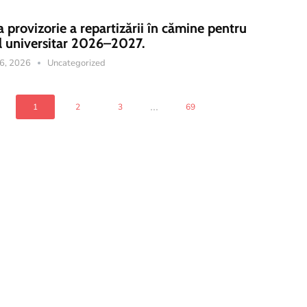
a provizorie a repartizării în cămine pentru
l universitar 2026–2027.
16, 2026
Uncategorized
...
1
2
3
69