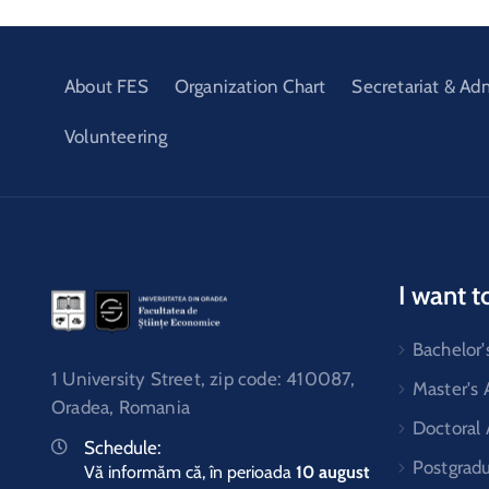
About FES
Organization Chart
Secretariat & Ad
Volunteering
I want t
Bachelor'
1 University Street, zip code: 410087,
Master's
Oradea, Romania
Doctoral
Schedule:
Postgrad
Vă informăm că, în perioada
10 august