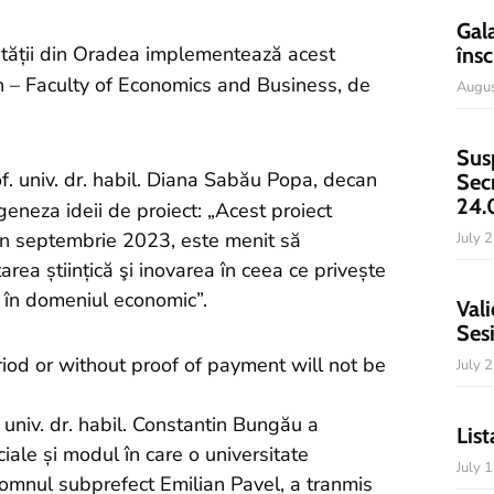
Gal
ității din Oradea implementează acest
însc
en – Faculty of Economics and Business, de
Augus
Sus
. univ. dr. habil. Diana Sabău Popa, decan
Sec
24.
geneza ideii de proiect: „Acest proiect
in septembrie 2023, este menit să
July 
rea științică şi inovarea în ceea ce privește
lă în domeniul economic”.
Vali
Ses
July 
 univ. dr. habil. Constantin Bungău a
List
ciale și modul în care o universitate
July 
omnul subprefect Emilian Pavel, a tranmis