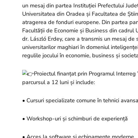
un mesaj din partea Instituției Prefectului Jude
Universitatea din Oradea și Facultatea de Știi
atragerea de fonduri europene. Din partea part
Facultății de Economie și Business din cadrul U
dr. László Erdey, care a transmis un mesaj de s
universitarilor maghiari în domeniul inteligenț
regulile jocului în economie, business și societa
Proiectul finanțat prin Programul Interr
parcursul a 12 luni și include:
• Cursuri specializate comune în tehnici avansat
• Workshop-uri și schimburi de experiență
• Acces la software și echipamente moderne