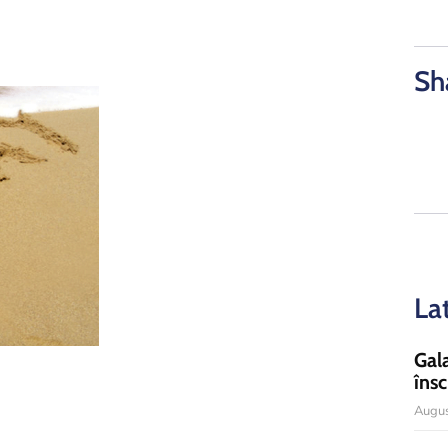
Sh
La
Gal
însc
Augus