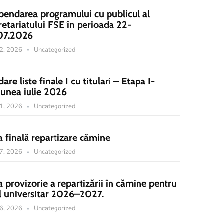
pendarea programului cu publicul al
retariatului FSE în perioada 22-
07.2026
22, 2026
Uncategorized
dare liste finale I cu titulari – Etapa I-
iunea iulie 2026
21, 2026
Uncategorized
a finală repartizare cămine
17, 2026
Uncategorized
a provizorie a repartizării în cămine pentru
l universitar 2026–2027.
16, 2026
Uncategorized