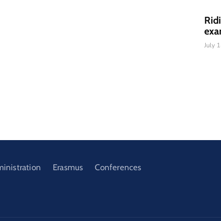
Rid
exa
July 
ministration
Erasmus
Conferences