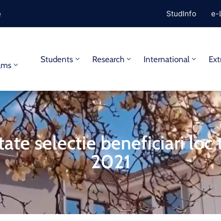
e
StudInfo
e-
y
Students
Research
International
Ext
ams
ate selectie beneficiari loc
2021