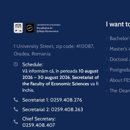
I want t
Bachelor'
1 University Street, zip code: 410087,
Master's
Oradea, Romania
Doctoral
Schedule:
Postgrad
Vă informăm că, în perioada
10 august
2026 – 30 august 2026
,
Secretariat of
About FE
the Faculty of Economic Sciences
va fi
închis.
The Dean
Secretariat 1:
0259.408.276
Secretariat 2:
0259.408.263
Chief Secretary:
0259.408.407