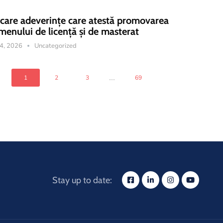
icare adeverințe care atestă promovarea
menului de licență și de masterat
14, 2026
Uncategorized
...
1
2
3
69
Stay up to date: