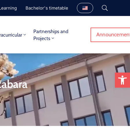
Learning
Bachelor's timetable
Partnerships and
Announcemen
racurricular
Projects
Op
 tabara