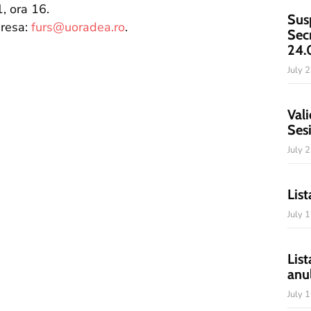
, ora 16.
Sus
dresa:
furs@uoradea.ro
.
Sec
24.
July 
Vali
Ses
July 
List
July 
List
anu
July 