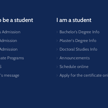
o be a student
I am a student
s Admission
Bachelor's Degree Info
 Admission
Master's Degree Info
 Admission
Doctoral Studies Info
uate Programs
Announcements
S
Schedule online
's message
Apply for the certificate on