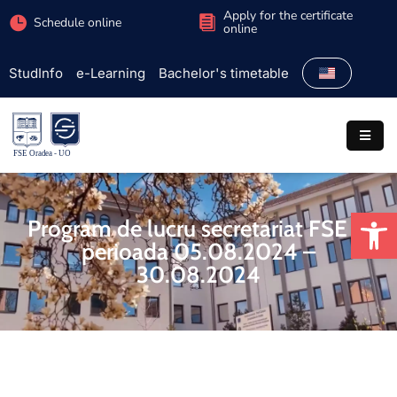
Apply for the certificate
Schedule online
online
StudInfo
e-Learning
Bachelor's timetable
Faculty
Admission
Study
programs
Op
Students
Program de lucru secretariat FSE în
perioada 05.08.2024 –
Research
30.08.2024
International
Extracurricular
Partnerships