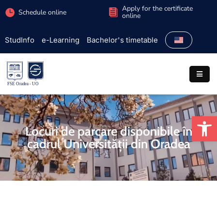
Apply for the certificate
Schedule online
online
StudInfo
e-Learning
Bachelor's timetable
Faculty
Admission
Study
programs
Op
Students
Locuri de parcare disponibile în
cadrul Universității din Oradea
Research
International
Extracurricular
Partnerships