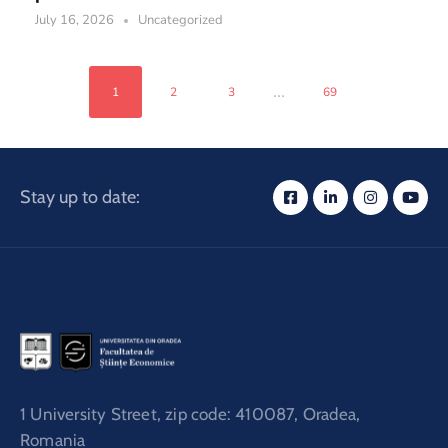
July 16, 2026
Uncategorized
...
1
2
3
69
Stay up to date:
1 University Street, zip code: 410087, Oradea,
Romania