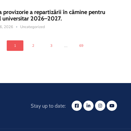
a provizorie a repartizării în cămine pentru
l universitar 2026–2027.
16, 2026
Uncategorized
...
1
2
3
69
Stay up to date: