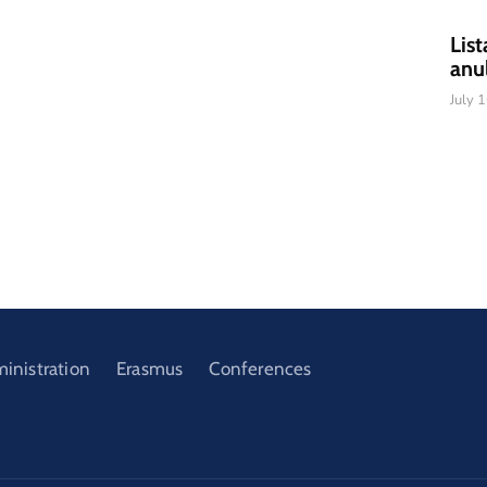
List
anu
July 
ministration
Erasmus
Conferences