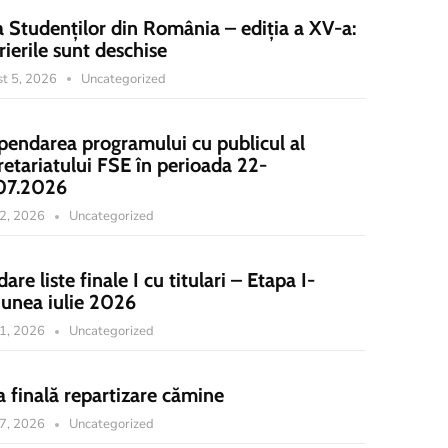
a Studenților din România – ediția a XV-a:
rierile sunt deschise
t 5, 2026
Uncategorized
pendarea programului cu publicul al
retariatului FSE în perioada 22-
07.2026
22, 2026
Uncategorized
dare liste finale I cu titulari – Etapa I-
iunea iulie 2026
21, 2026
Uncategorized
a finală repartizare cămine
17, 2026
Uncategorized