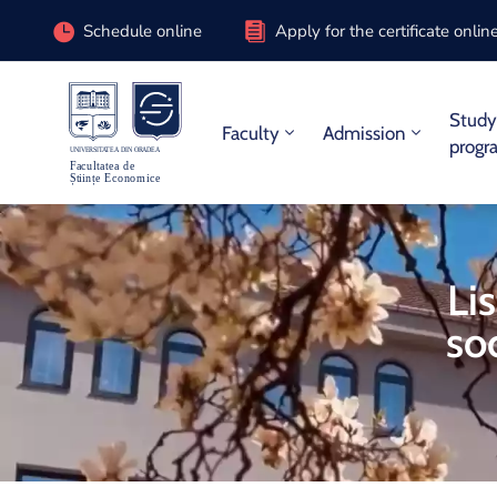
Schedule online
Apply for the certificate onlin
Stud
Faculty
Admission
progr
Li
so