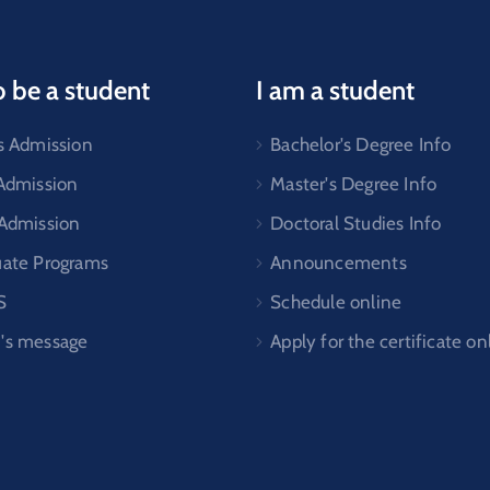
o be a student
I am a student
s Admission
Bachelor's Degree Info
 Admission
Master's Degree Info
 Admission
Doctoral Studies Info
uate Programs
Announcements
S
Schedule online
's message
Apply for the certificate on