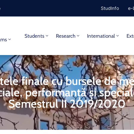
e
StudInfo
e-
y
Students
Research
International
Ext
ams
stele finale cu bursele de mer
ciale, performanță și special
Semestrul II 2019/2020