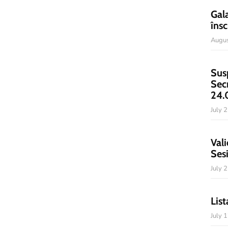
Gal
însc
Augus
Sus
Sec
24.
July 
Vali
Ses
July 
List
July 