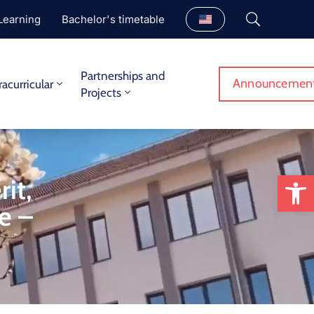
Learning
Bachelor's timetable
Partnerships and
Announcemen
racurricular
Projects
Op
it,
e –