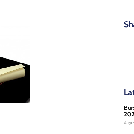
Sh
La
Bur
20
Augus