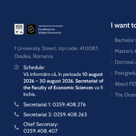
I want t
Bachelor'
1 University Street, zip code: 410087,
Master's
Oradea, Romania
Doctoral
Schedule:
Postgrad
Vă informăm că, în perioada
10 august
2026 – 30 august 2026
,
Secretariat of
About FE
the Faculty of Economic Sciences
va fi
închis.
The Dean
Secretariat 1:
0259.408.276
Secretariat 2:
0259.408.263
Chief Secretary:
0259.408.407