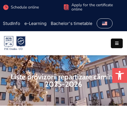
Apply for the certificate
Schedule online
online
StudInfo
e-Learning
Bachelor's timetable
Faculty
Admission
Study
programs
Op
Students
Liste provizorii repartizare cămine
2025-2026
Research
International
Extracurricular
Partnerships