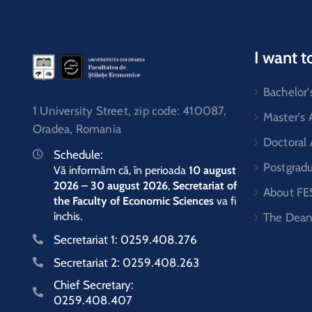
I want t
Bachelor'
1 University Street, zip code: 410087,
Master's
Oradea, Romania
Doctoral
Schedule:
Postgrad
Vă informăm că, în perioada
10 august
2026 – 30 august 2026
,
Secretariat of
About FE
the Faculty of Economic Sciences
va fi
închis.
The Dean
Secretariat 1:
0259.408.276
Secretariat 2:
0259.408.263
Chief Secretary:
0259.408.407