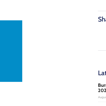
Sh
La
Bur
20
Augus