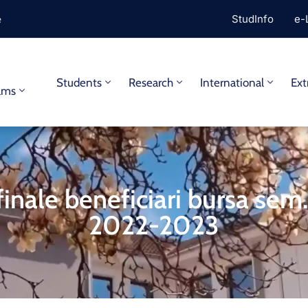
e
StudInfo
e-
y
Students
Research
International
Ext
ams
finale beneficiari bursa sem. 
2022-2023