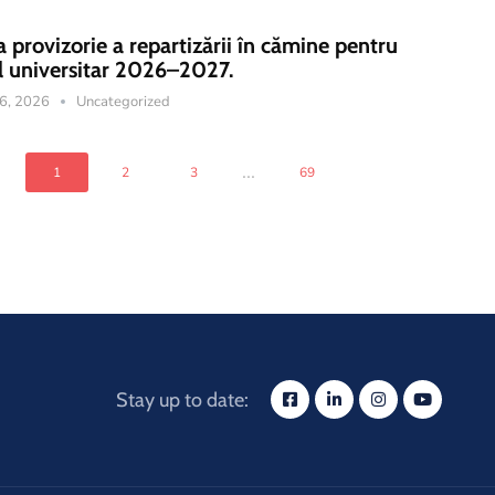
a provizorie a repartizării în cămine pentru
l universitar 2026–2027.
16, 2026
Uncategorized
...
1
2
3
69
Stay up to date: