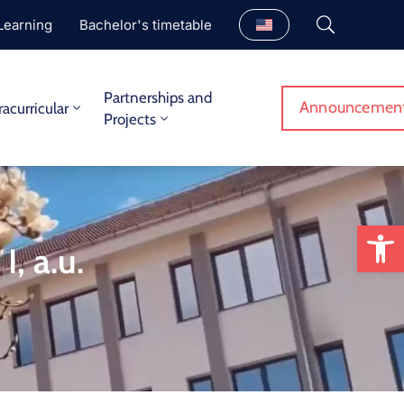
Learning
Bachelor's timetable
Partnerships and
Announcemen
racurricular
Projects
Op
I, a.u.