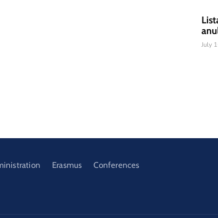
List
anu
July 
ministration
Erasmus
Conferences