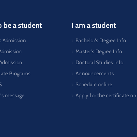
o be a student
I am a student
s Admission
Bachelor's Degree Info
 Admission
Master's Degree Info
 Admission
Doctoral Studies Info
uate Programs
Announcements
S
Schedule online
's message
Apply for the certificate on