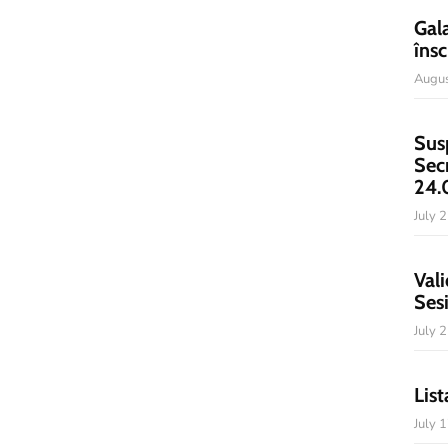
Gal
însc
Augus
Sus
Sec
24.
July 
Vali
Ses
July 
List
July 