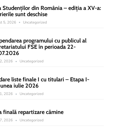
a Studenților din România – ediția a XV-a:
rierile sunt deschise
t 5, 2026
Uncategorized
pendarea programului cu publicul al
retariatului FSE în perioada 22-
07.2026
22, 2026
Uncategorized
dare liste finale I cu titulari – Etapa I-
iunea iulie 2026
21, 2026
Uncategorized
a finală repartizare cămine
17, 2026
Uncategorized