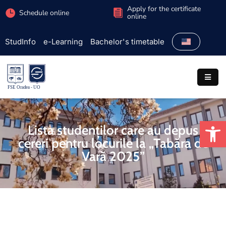
Apply for the certificate
Schedule online
online
StudInfo
e-Learning
Bachelor's timetable
Faculty
Admission
Study
programs
Op
Students
Lista studenților care au depus
cereri pentru locurile la „Tabăra de
Research
Vară 2025”
International
Extracurricular
Partnerships