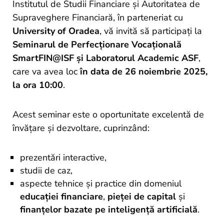
and
Institutul de Studii Financiare și Autoritatea de
Projects
Supraveghere Financiară, în parteneriat cu
University of Oradea
, vă invită să participați la
Seminarul de Perfecționare Vocațională
SmartFIN@ISF și Laboratorul Academic ASF
,
care va avea loc
în data de 26 noiembrie 2025,
la ora 10:00
.
Acest seminar este o oportunitate excelentă de
învățare și dezvoltare, cuprinzând:
prezentări interactive,
studii de caz,
aspecte tehnice și practice din domeniul
educației financiare
,
pieței de capital
și
finanțelor bazate pe inteligență artificială
.