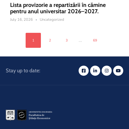
Lista provizorie a repartizării în cămine
pentru anul universitar 2026–2027.
July 16, 2026
Uncategorized
...
1
2
3
69
Stay up to date: