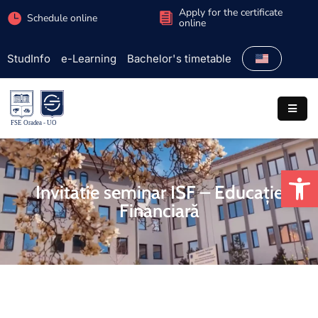
Apply for the certificate
Schedule online
online
StudInfo
e-Learning
Bachelor's timetable
Faculty
Admission
Study
programs
Op
Students
Invitatie seminar ISF – Educație
Financiară
Research
International
Extracurricular
Partnerships