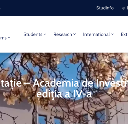
e
StudInfo
e-
y
Students
Research
International
Ext
ams
itație – Academia de Investiț
ediţia a IV-a