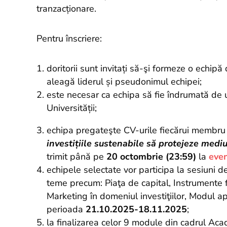
tranzacționare.
Pentru înscriere:
doritorii sunt invitați să-şi formeze o echipă
aleagă liderul și pseudonimul echipei;
este necesar ca echipa să fie îndrumată de 
Universității;
echipa pregateşte CV-urile fiecărui membr
investițiile sustenabile să protejeze mediu
trimit până pe
20 octombrie (23:59)
la
eve
echipele selectate vor participa la sesiuni de
teme precum: Piaţa de capital, Instrumente f
Marketing în domeniul investiţiilor, Modul apl
perioada
21.10.2025-18.11.2025
;
la finalizarea celor 9 module din cadrul Acad