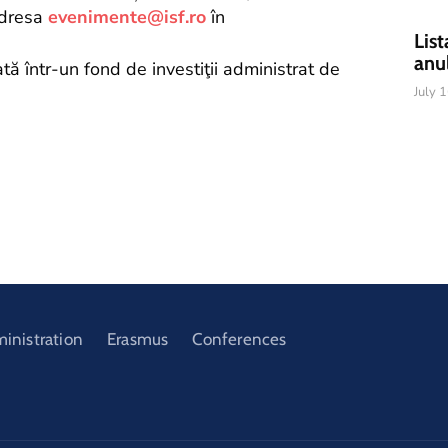
 adresa
evenimente@isf.ro
în
List
anu
ă într-un fond de investiţii administrat de
July 
ministration
Erasmus
Conferences