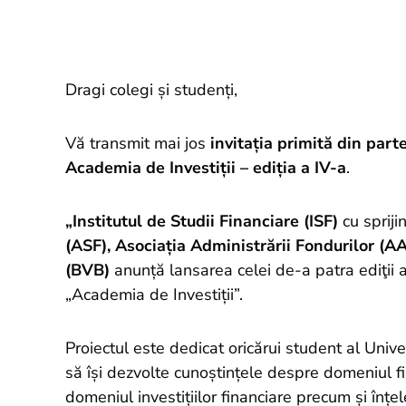
Dragi colegi și studenți,
Vă transmit mai jos
invitația primită din part
Academia de Investiții – ediția a IV-a
.
„Institutul de Studii Financiare (ISF)
cu spriji
(ASF), Asociația Administrării Fondurilor (A
(BVB)
anunță lansarea celei de-a patra ediţii a
„Academia de Investiții”.
Proiectul este dedicat oricărui student al Univer
să își dezvolte cunoștințele despre domeniul fin
domeniul investițiilor financiare precum și înțe