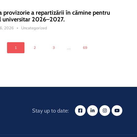
a provizorie a repartizării în cămine pentru
l universitar 2026–2027.
16, 2026
Uncategorized
...
1
2
3
69
Stay up to date: