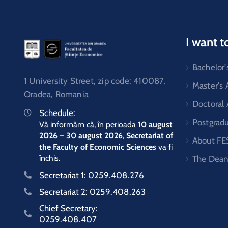
I want t
Bachelor'
1 University Street, zip code: 410087,
Master's
Oradea, Romania
Doctoral
Schedule:
Postgrad
Vă informăm că, în perioada
10 august
2026 – 30 august 2026
,
Secretariat of
About FE
the Faculty of Economic Sciences
va fi
închis.
The Dean
Secretariat 1:
0259.408.276
Secretariat 2:
0259.408.263
Chief Secretary:
0259.408.407