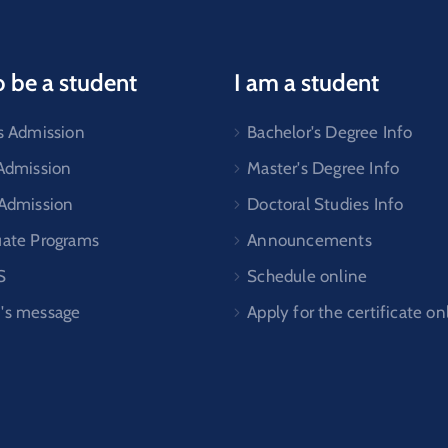
o be a student
I am a student
s Admission
Bachelor's Degree Info
 Admission
Master's Degree Info
 Admission
Doctoral Studies Info
uate Programs
Announcements
S
Schedule online
's message
Apply for the certificate on