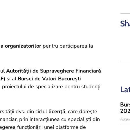
Sh
ea organizatorilor
pentru participarea la
nul
Autorității de Supraveghere Financiară
AF)
și al
Bursei de Valori București
 proiectului de specializare pentru studenți
La
Bur
20
sității dvs. din ciclul
licenţă
, care doreşte
anciar, prin interacțiunea cu specialiști din
Augus
legerea funcționării unei platforme de