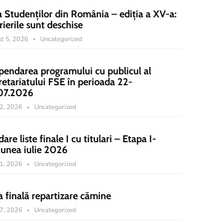
a Studenților din România – ediția a XV-a:
rierile sunt deschise
t 5, 2026
Uncategorized
pendarea programului cu publicul al
retariatului FSE în perioada 22-
07.2026
22, 2026
Uncategorized
dare liste finale I cu titulari – Etapa I-
iunea iulie 2026
21, 2026
Uncategorized
a finală repartizare cămine
17, 2026
Uncategorized