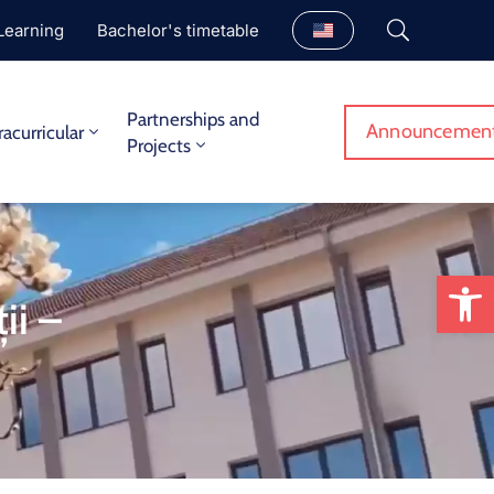
Learning
Bachelor's timetable
Partnerships and
Announcemen
racurricular
Projects
Op
ii –