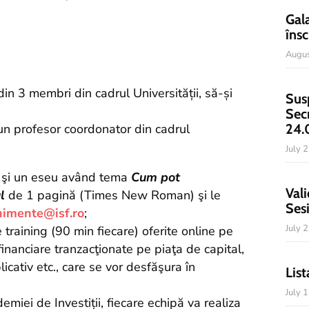
Gal
însc
Augus
 din 3 membri din cadrul Universității, să-și
Sus
Sec
24.
un profesor coordonator din cadrul
July 
u şi un eseu având tema
Cum pot
Vali
l
de 1 pagină (Times New Roman) şi le
Ses
nimente@isf.ro
;
July 
 training (90 min fiecare) oferite online pe
inanciare tranzacţionate pe piaţa de capital,
icativ etc., care se vor desfăşura în
List
July 
emiei de Investiții, fiecare echipă va realiza