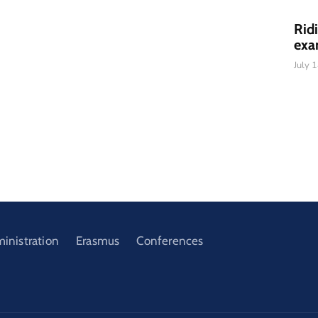
Rid
exa
July 
ministration
Erasmus
Conferences