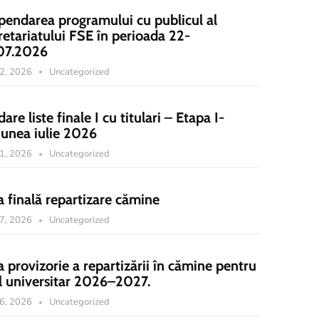
pendarea programului cu publicul al
retariatului FSE în perioada 22-
07.2026
22, 2026
Uncategorized
dare liste finale I cu titulari – Etapa I-
iunea iulie 2026
21, 2026
Uncategorized
a finală repartizare cămine
17, 2026
Uncategorized
a provizorie a repartizării în cămine pentru
l universitar 2026–2027.
16, 2026
Uncategorized