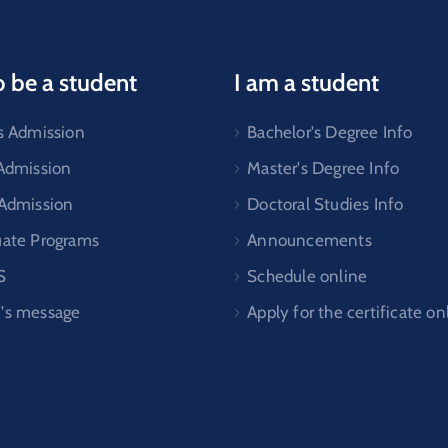
o be a student
I am a student
s Admission
Bachelor's Degree Info
 Admission
Master's Degree Info
 Admission
Doctoral Studies Info
uate Programs
Announcements
S
Schedule online
's message
Apply for the certificate on