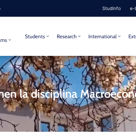
e
StudInfo
e-
y
Students
Research
International
Ext
ams
en la disciplina Macroeco