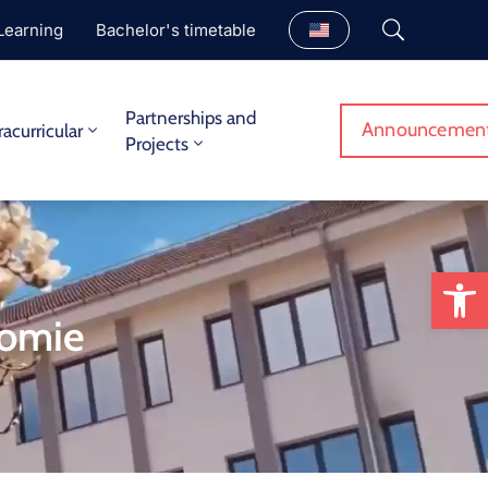
Learning
Bachelor's timetable
Partnerships and
Announcemen
racurricular
Projects
Op
nomie