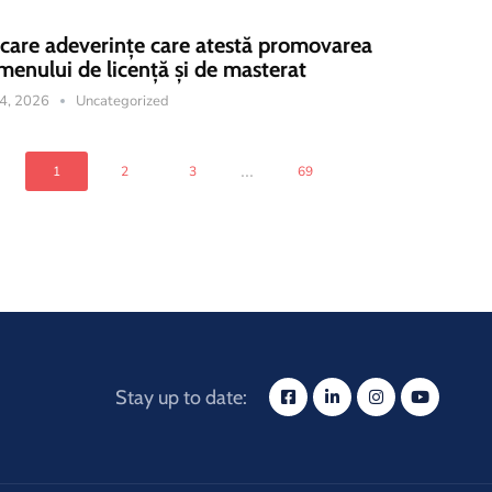
icare adeverințe care atestă promovarea
menului de licență și de masterat
14, 2026
Uncategorized
...
1
2
3
69
Stay up to date: