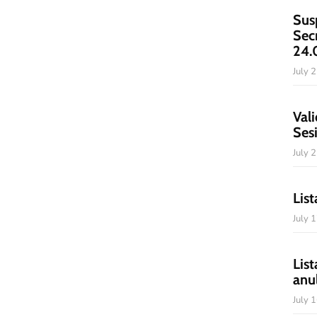
Sus
Sec
24.
July 
Vali
Ses
July 
List
July 
List
anu
July 