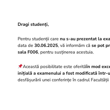
Dragi studenți,
Pentru studenții care
nu s-au prezentat la e
data de
30.06.2025
, vă informăm că
se pot pr
sala F006
, pentru susținerea acestuia.
Această posibilitate este oferită
în mod exc
inițială a examenului a fost modificată într-
desfășurării unei conferințe în cadrul Facultăți