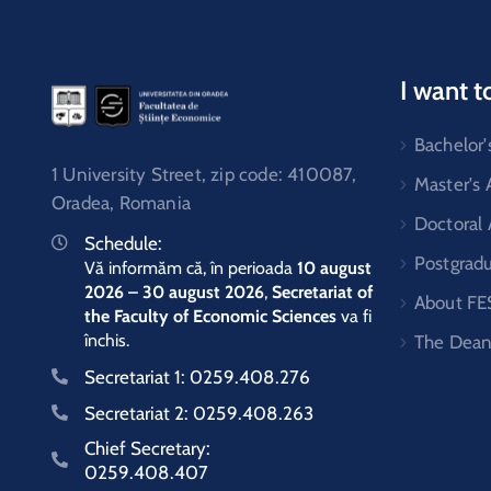
I want t
Bachelor'
1 University Street, zip code: 410087,
Master's
Oradea, Romania
Doctoral
Schedule:
Postgrad
Vă informăm că, în perioada
10 august
2026 – 30 august 2026
,
Secretariat of
About FE
the Faculty of Economic Sciences
va fi
închis.
The Dean
Secretariat 1:
0259.408.276
Secretariat 2:
0259.408.263
Chief Secretary:
0259.408.407