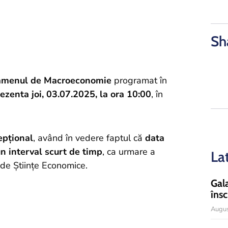
Sh
xamenul de Macroeconomie
programat în
ezenta joi, 03.07.2025, la ora 10:00
, în
epțional
, având în vedere faptul că
data
un interval scurt de timp
, ca urmare a
La
i de Științe Economice.
Gal
însc
Augus