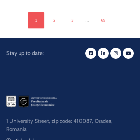
...
1
2
3
69
Stay up to date:
1 University Street, zip code: 410087, Oradea,
Romania