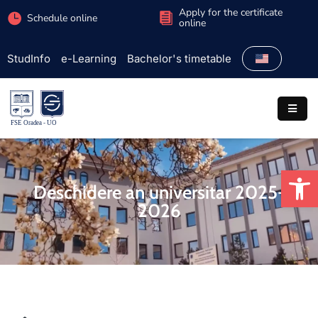
Apply for the certificate
Schedule online
online
StudInfo
e-Learning
Bachelor's timetable
Faculty
Admission
Study
programs
Op
Students
Deschidere an universitar 2025-
2026
Research
International
Extracurricular
Partnerships