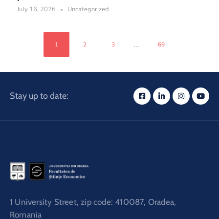
July 16, 2026
Uncategorized
...
1
2
3
69
Stay up to date:
1 University Street, zip code: 410087, Oradea,
Romania