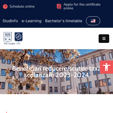
Apply for the certificate
Schedule online
online
StudInfo
e-Learning
Bachelor's timetable
Faculty
Admission
Study
programs
Op
Students
Beneficiari reducere/scutire taxă
școlarizare 2023-2024
Research
International
Extracurricular
Partnerships