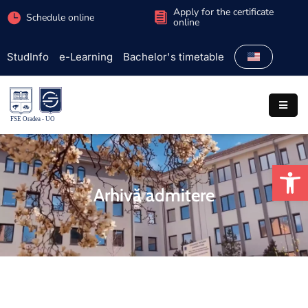
Apply for the certificate
Schedule online
online
StudInfo
e-Learning
Bachelor's timetable
Faculty
Admission
Study
programs
Op
Students
Arhivă admitere
Research
International
Extracurricular
Partnerships