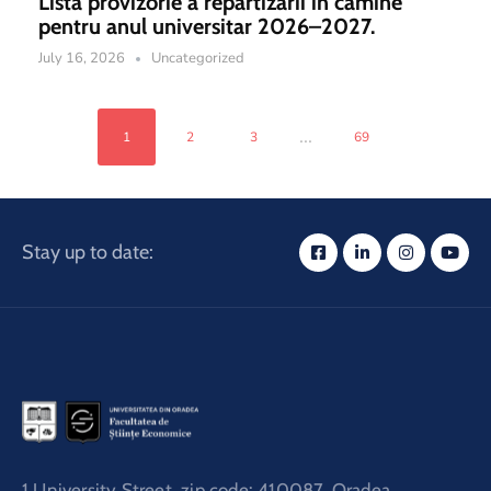
Lista provizorie a repartizării în cămine
pentru anul universitar 2026–2027.
July 16, 2026
Uncategorized
...
1
2
3
69
Stay up to date:
1 University Street, zip code: 410087, Oradea,