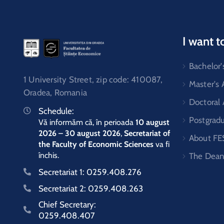
I want t
Bachelor'
1 University Street, zip code: 410087,
Master's
Oradea, Romania
Doctoral
Schedule:
Postgrad
Vă informăm că, în perioada
10 august
2026 – 30 august 2026
,
Secretariat of
About FE
the Faculty of Economic Sciences
va fi
închis.
The Dean
Secretariat 1:
0259.408.276
Secretariat 2:
0259.408.263
Chief Secretary:
0259.408.407