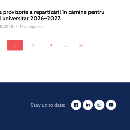
a provizorie a repartizării în cămine pentru
l universitar 2026–2027.
16, 2026
Uncategorized
...
1
2
3
69
Stay up to date: