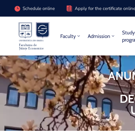
Schedule online
Apply for the certificate onlin
Stud
Faculty
Admission
progr
ANUN
DE