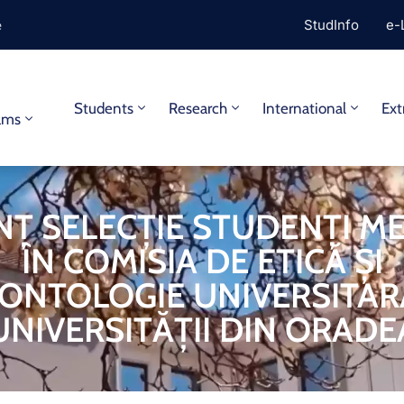
e
StudInfo
e-
y
Students
Research
International
Ext
ams
Ț SELECȚIE STUDENȚI M
ÎN COMISIA DE ETICĂ ȘI
ONTOLOGIE UNIVERSITAR
UNIVERSITĂȚII DIN ORADE