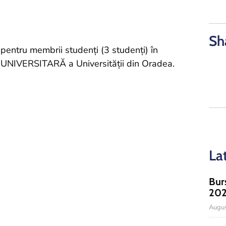
Sh
pentru membrii studenți (3 studenți) în
NIVERSITARĂ a Universității din Oradea.
La
Bur
20
Augus