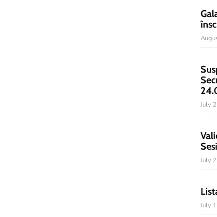
Gal
însc
Augus
Sus
Sec
24.
July 
Vali
Ses
July 
List
July 