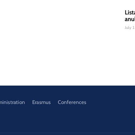
List
anu
July 
ministration
Erasmus
Conferences