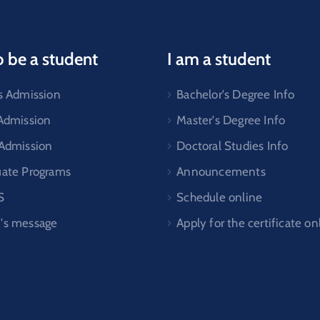
o be a student
I am a student
s Admission
Bachelor's Degree Info
 Admission
Master's Degree Info
 Admission
Doctoral Studies Info
uate Programs
Announcements
S
Schedule online
's message
Apply for the certificate on