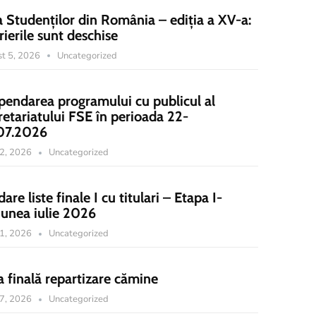
a Studenților din România – ediția a XV-a:
rierile sunt deschise
t 5, 2026
Uncategorized
pendarea programului cu publicul al
retariatului FSE în perioada 22-
07.2026
22, 2026
Uncategorized
dare liste finale I cu titulari – Etapa I-
iunea iulie 2026
21, 2026
Uncategorized
a finală repartizare cămine
17, 2026
Uncategorized