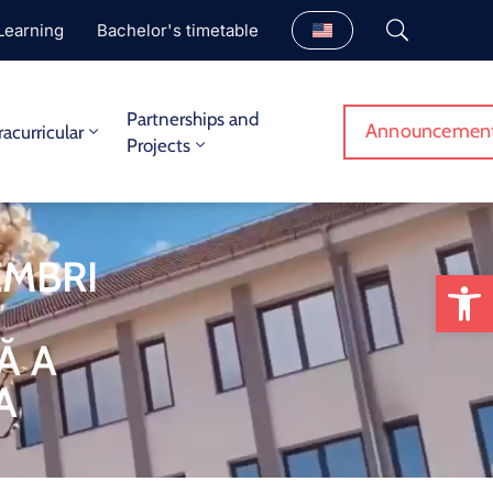
Learning
Bachelor's timetable
Partnerships and
Announcemen
racurricular
Projects
EMBRI
Op
Ă A
A