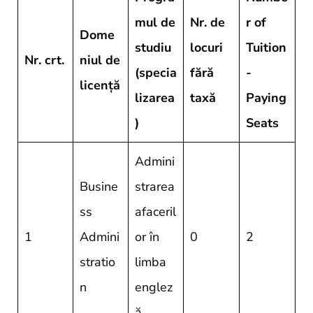
mul de
Nr. de
r of
Dome
studiu
locuri
Tuition
Nr. crt.
niul de
(specia
fără
-
licență
lizarea
taxă
Paying
)
Seats
Admini
Busine
strarea
ss
afaceril
1
Admini
or în
0
2
stratio
limba
n
englez
ă