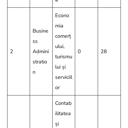
Econo
mia
Busine
comerț
ss
ului,
2
Admini
0
28
turismu
stratio
lui și
n
serviciil
or
Contab
ilitatea
și