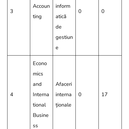
Accoun
inform
3
0
0
ting
atică
de
gestiun
e
Econo
mics
and
Afaceri
4
Interna
interna
0
17
tional
ționale
Busine
ss