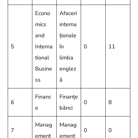
Econo
Afaceri
mics
interna
and
ționale
5
Interna
în
0
11
tional
limba
Busine
englez
ss
ă
Financ
Finanțe
6
0
8
e
bănci
Manag
Manag
7
0
0
ement
ement