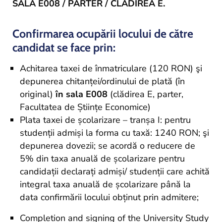
SALA E008 / PARTER / CLĂDIREA E.
Confirmarea ocupării locului de către
candidat se face prin:
Achitarea taxei de înmatriculare (120 RON) şi
depunerea chitanței/ordinului de plată (în
original)
în sala E008
(clădirea E, parter,
Facultatea de Științe Economice)
Plata taxei de școlarizare – tranșa I: pentru
studenții admiși la forma cu taxă: 1240 RON; şi
depunerea dovezii; se acordă o reducere de
5% din taxa anuală de școlarizare pentru
candidații declarați admiși/ studenții care achită
integral taxa anuală de școlarizare până la
data confirmării locului obținut prin admitere;
Completion and signing of the University Study