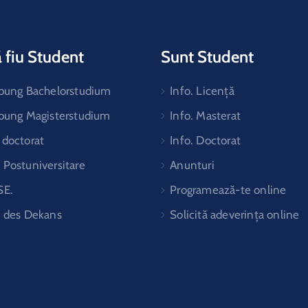
 fiu Student
Sunt Student
ibung Bachelorstudium
Info. Licență
ibung Magisterstudium
Info. Masterat
 doctorat
Info. Doctorat
Postuniversitare
Anunturi
SE.
Programează-te online
t des Dekans
Solicită adeverința online