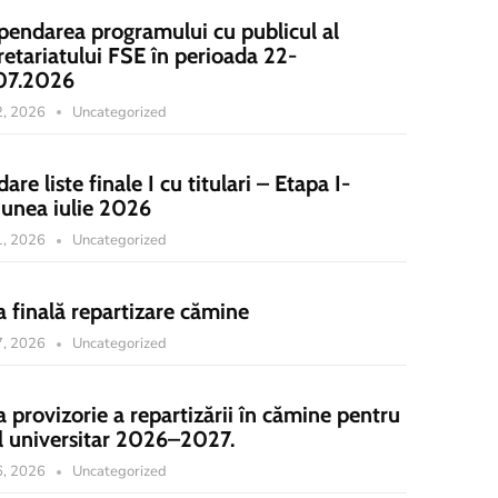
pendarea programului cu publicul al
retariatului FSE în perioada 22-
07.2026
22, 2026
Uncategorized
dare liste finale I cu titulari – Etapa I-
iunea iulie 2026
21, 2026
Uncategorized
a finală repartizare cămine
17, 2026
Uncategorized
a provizorie a repartizării în cămine pentru
l universitar 2026–2027.
16, 2026
Uncategorized