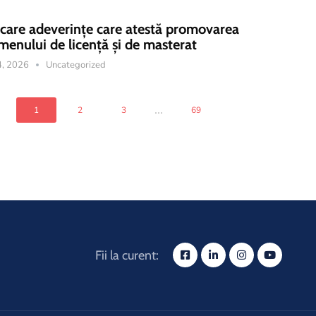
icare adeverințe care atestă promovarea
menului de licență și de masterat
14, 2026
Uncategorized
...
1
2
3
69
Fii la curent: