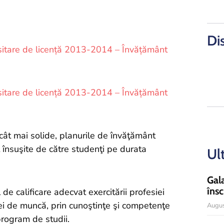
Di
ersitare de licență 2013-2014 – Învățământ
ersitare de licență 2013-2014 – Învățământ
 cât mai solide, planurile de învăţământ
 însuşite de către studenţi pe durata
Ul
Gal
însc
 de calificare adecvat exercitării profesiei
ţei de muncă, prin cunoştinţe şi competenţe
Augus
program de studii.