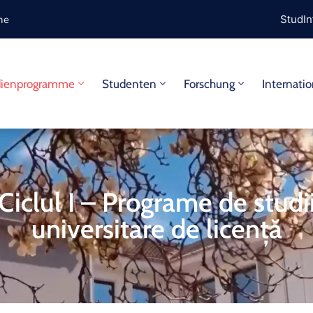
ine
StudIn
dienprogramme
Studenten
Forschung
Internatio
Ciclul I – Programe de studi
universitare de licență