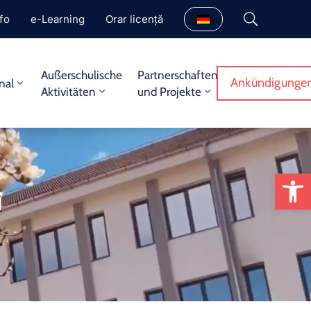
fo
e-Learning
Orar licență
Außerschulische
Partnerschaften
Ankündigungen
nal
Aktivitäten
und Projekte
We
i