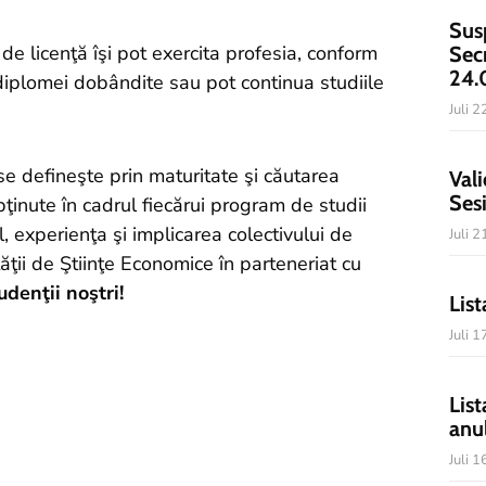
Sus
 de licenţă îşi pot exercita profesia, conform
Sec
24.
diplomei dobândite sau pot continua studiile
Juli 
se defineşte prin maturitate şi căutarea
Vali
Ses
obţinute în cadrul fiecărui program de studii
, experienţa şi implicarea colectivului de
Juli 
ăţii de Ştiinţe Economice în parteneriat cu
udenţii noştri!
List
Juli 
List
anu
Juli 