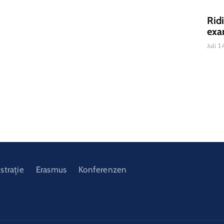
Rid
exa
Juli 
strație
Erasmus
Konferenzen