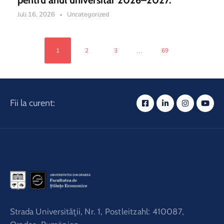
Juli 16, 2026
Uncategorized
...
1
2
3
69
Fii la curent:
Strada Universităţii, Nr. 1, Postleitzahl: 410087,