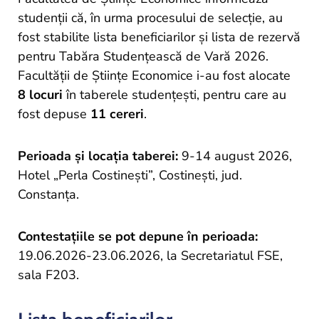
und
studenții că, în urma procesului de selecție, au
Projekte
fost stabilite lista beneficiarilor și lista de rezervă
pentru Tabăra Studențească de Vară 2026.
Facultății de Științe Economice i-au fost alocate
8 locuri
în taberele studențești, pentru care au
fost depuse
11 cereri
.
Perioada și locația taberei:
9-14 august 2026,
Hotel „Perla Costinești”, Costinești, jud.
Constanța.
Contestațiile se pot depune în perioada:
19.06.2026-23.06.2026, la Secretariatul FSE,
sala F203.