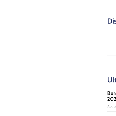
Di
Ul
Bur
20
Augus