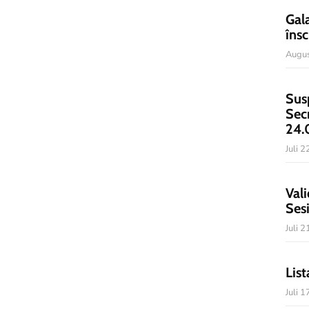
Gal
însc
Augus
Sus
Sec
24.
Juli 
Vali
Ses
Juli 
List
Juli 