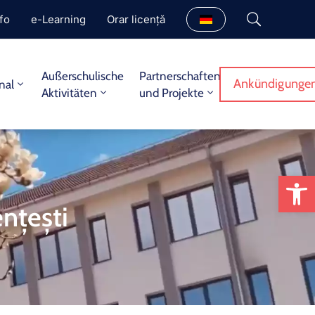
fo
e-Learning
Orar licență
Außerschulische
Partnerschaften
Ankündigungen
nal
Aktivitäten
und Projekte
We
nțești