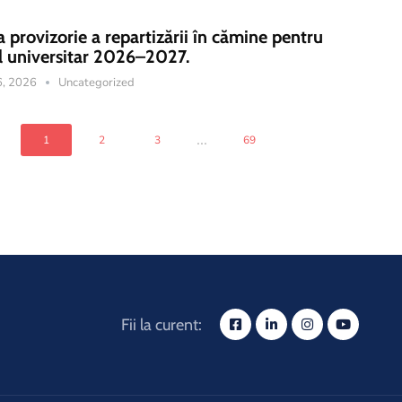
a provizorie a repartizării în cămine pentru
l universitar 2026–2027.
16, 2026
Uncategorized
...
1
2
3
69
Fii la curent: