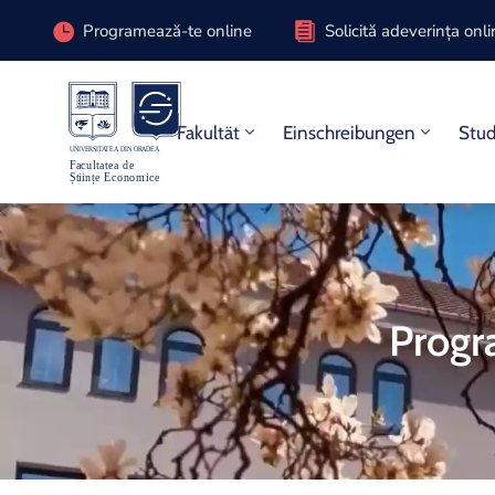
Programează-te online
Solicită adeverința onl
Fakultät
Einschreibungen
Stu
Progr