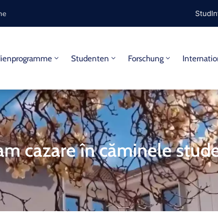
ine
StudIn
dienprogramme
Studenten
Forschung
Internatio
am cazare în căminele stude