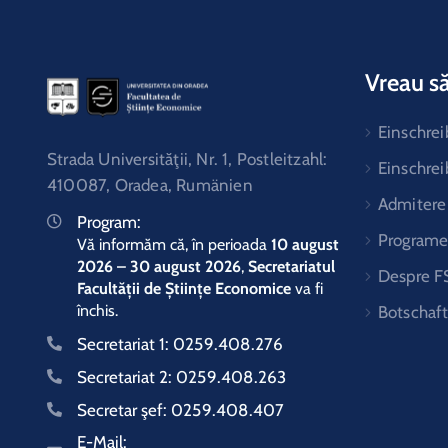
Vreau să
Einschre
Strada Universităţii, Nr. 1, Postleitzahl:
Einschre
410087, Oradea, Rumänien
Admitere
Program:
Programe 
Vă informăm că, în perioada
10 august
2026 – 30 august 2026
,
Secretariatul
Despre F
Facultății de Științe Economice
va fi
închis.
Botschaf
Secretariat 1:
0259.408.276
Secretariat 2:
0259.408.263
Secretar şef:
0259.408.407
E-Mail: