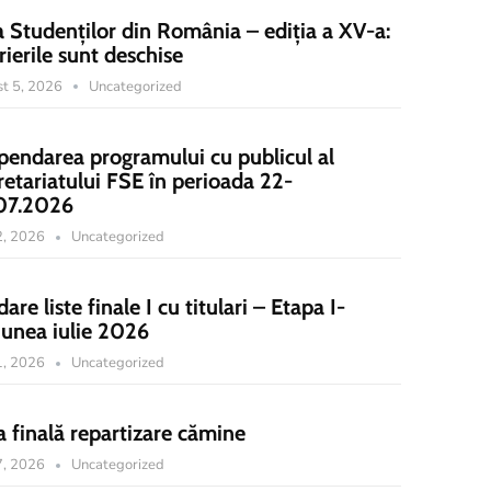
a Studenților din România – ediția a XV-a:
rierile sunt deschise
t 5, 2026
Uncategorized
pendarea programului cu publicul al
retariatului FSE în perioada 22-
07.2026
22, 2026
Uncategorized
dare liste finale I cu titulari – Etapa I-
iunea iulie 2026
21, 2026
Uncategorized
a finală repartizare cămine
17, 2026
Uncategorized