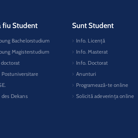
 fiu Student
Sunt Student
ibung Bachelorstudium
Info. Licență
ibung Magisterstudium
Info. Masterat
 doctorat
Info. Doctorat
Postuniversitare
Anunturi
SE.
Programează-te online
t des Dekans
Solicită adeverința online