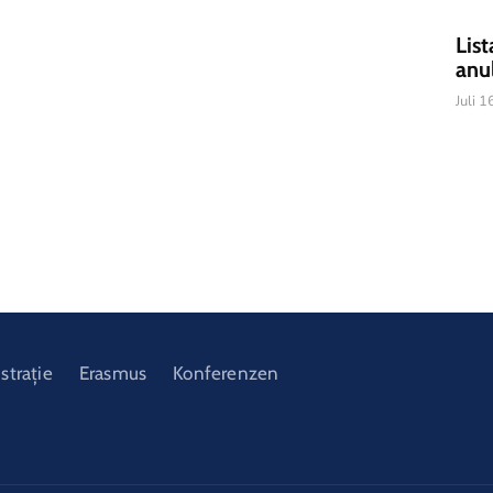
List
anu
Juli 
strație
Erasmus
Konferenzen