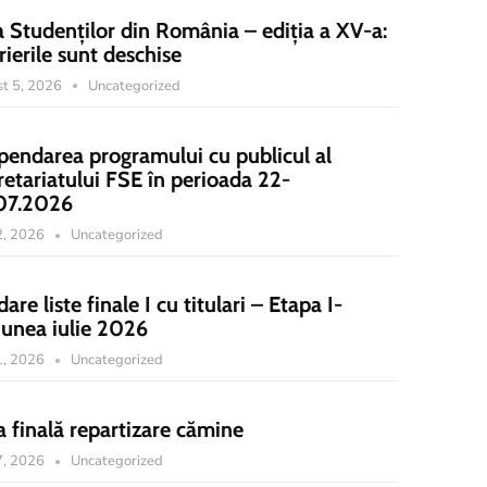
a Studenților din România – ediția a XV-a:
rierile sunt deschise
t 5, 2026
Uncategorized
pendarea programului cu publicul al
retariatului FSE în perioada 22-
07.2026
22, 2026
Uncategorized
dare liste finale I cu titulari – Etapa I-
iunea iulie 2026
21, 2026
Uncategorized
a finală repartizare cămine
17, 2026
Uncategorized