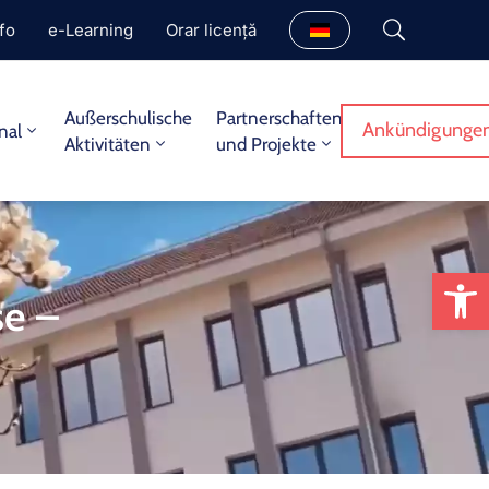
fo
e-Learning
Orar licență
Außerschulische
Partnerschaften
Ankündigungen
nal
Aktivitäten
und Projekte
We
se –