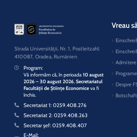
Vreau să
Einschre
Strada Universităţii, Nr. 1, Postleitzahl:
Einschre
410087, Oradea, Rumänien
Admitere
Program:
Programe 
Vă informăm că, în perioada
10 august
2026 – 30 august 2026
,
Secretariatul
Despre F
Facultății de Științe Economice
va fi
închis.
Botschaf
Secretariat 1:
0259.408.276
Secretariat 2:
0259.408.263
Secretar şef:
0259.408.407
E-Mail: