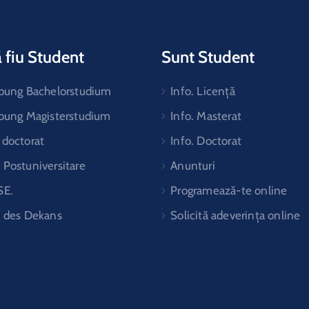
 fiu Student
Sunt Student
ibung Bachelorstudium
Info. Licență
ibung Magisterstudium
Info. Masterat
 doctorat
Info. Doctorat
Postuniversitare
Anunturi
SE.
Programează-te online
t des Dekans
Solicită adeverința online