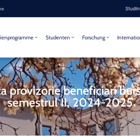
ine
StudIn
dienprogramme
Studenten
Forschung
Internatio
ta provizorie beneficiari bur
semestrul II, 2024-2025