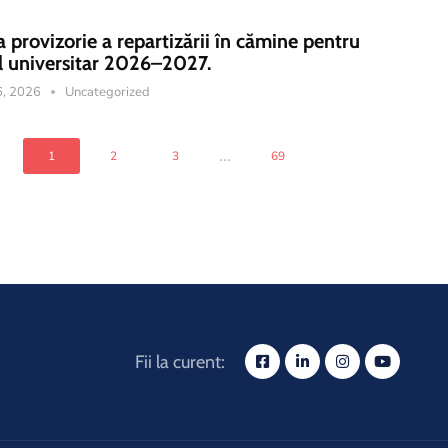
a provizorie a repartizării în cămine pentru
l universitar 2026–2027.
16, 2026
Uncategorized
...
1
2
3
69
Fii la curent: