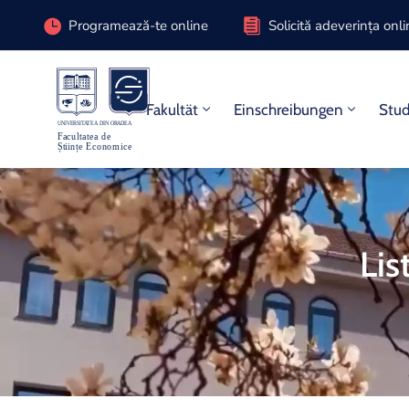
Programează-te online
Solicită adeverința onl
Fakultät
Einschreibungen
Stu
Lis