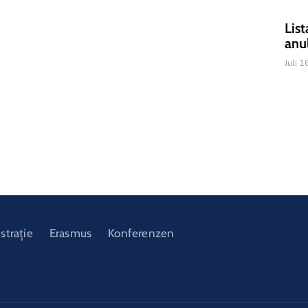
List
anu
Juli 
strație
Erasmus
Konferenzen