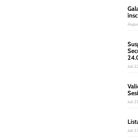
Gal
însc
Augus
Sus
Sec
24.
Juli 
Vali
Ses
Juli 
List
Juli 